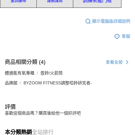
訓練架龍門框
重訓腰帶
護腕護肩
顯示電腦版詳細說明
客服
商品相關分類 (4)
查看全部
體適能有氧專櫃
壺鈴/火箭筒
品牌館
BYZOOM FITNESS調整啞鈴研究者-
評價
喜歡這個商品嗎？購買後給他一個好評吧
本分類熱銷
全站排行