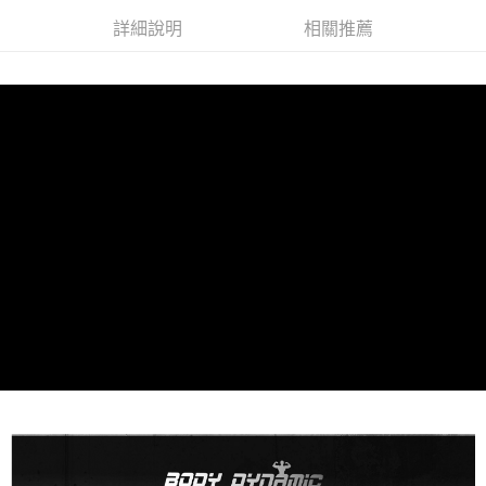
２．訂單成立數日內，您將收到繳費通知簡訊。
每筆NT$100，滿NT$999(含以上)免運費
３．收到繳費通知簡訊後14天內，點擊此簡訊中的連結，可透過四大超商／
詳細說明
相關推薦
ATM／網路銀行／等多元方式進行付款，方視為交易完成。
※ 請注意：結帳手續完成當下不需立刻繳費，但若您需要取消訂單，請聯絡
購買商品的店家。未經商家同意取消之訂單仍視為有效，需透過AFTEE先享
後付繳納相關費用。
※ 交易是否成功請以「AFTEE先享後付 」之結帳頁面顯示為準，若有關於
是否繳費成功／繳費後需取消欲退款等相關疑問，請聯繫「AFTEE先享後付
客戶支援中心」
https://netprotections.freshdesk.com/support/home
【注意事項】
１．透過由恩沛科技股份有限公司提供之「AFTEE先享後付」服務完成之交
易，需依本服務之必要範圍內提供個人資料，並將交易相關給付款項請求債
權轉讓予恩沛科技股份有限公司。
２．關於個人資料處理事宜，請瀏覽以下網址：
https://aftee.tw/terms/#terms3
３．未成年的使用者請事先徵得法定代理人或監護人之同意方可使用
「AFTEE先享後付」，若未經同意申辦者引起之損失，本公司不負相關責
任。
４．使用「AFTEE先享後付」時，將依據個別帳號之用戶狀況，依本公司即
時審查核予不同之上限額度；若仍有額度不足之情形，本公司將視審查結果
請求用戶進行身份認證。
５．嚴禁一人註冊多個帳號或使用他人資訊註冊。若發現惡意使用之情形，
恩沛科技股份有限公司將有權停止該用戶之使用額度並採取法律行動。