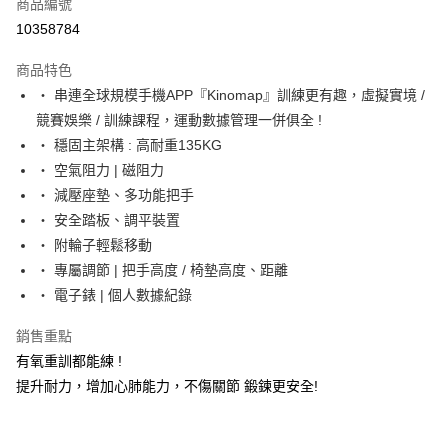
LINE Pay
商品編號
華南商業銀行
彰化商業銀行
10358784
Apple Pay
上海商業儲蓄銀行
台北富邦商業銀行
國泰世華商業銀行
兆豐國際商業銀行
商品特色
街口支付
臺灣中小企業銀行
台中商業銀行
‧ 串連全球規模手機APP『Kinomap』訓練更有趣，虛擬實境 /
匯豐（台灣）商業銀行
華泰商業銀行
悠遊付
競賽娛樂 / 訓練課程，運動數據管理一併俱全 !
聯邦商業銀行
遠東國際商業銀行
元大商業銀行
永豐商業銀行
‧ 穩固主架構 : 高耐重135KG
Google Pay
玉山商業銀行
星展（台灣）商業銀行
‧ 空氣阻力 | 磁阻力
台新國際商業銀行
中國信託商業銀行
全盈+PAY
‧ 減壓座墊、多功能把手
台灣樂天信用卡公司
‧ 安全踏板、調平裝置
AFTEE先享後付
‧ 附輪子輕鬆移動
相關說明
‧ 專屬調節 | 把手高度 / 椅墊高度、距離
【關於「AFTEE先享後付」】
ATM付款
AFTEE先享後付是「在收到商品之後才付款」的支付方式。 讓您購物簡單
‧ 電子錶 | 個人數據紀錄
便利好安心！
１．簡單：不需註冊會員、不需綁卡、不需儲值。
運送方式
銷售重點
２．便利：只要手機號碼，簡訊認證，即可結帳。
有氧重訓都能練 !
３．安心：先確認商品／服務後，再付款。
宅配
提升耐力，增加心肺能力，不傷關節 鍛鍊更安全!
每筆NT$100，滿NT$999(含以上)免運費
【「AFTEE先享後付」結帳流程】
１．於結帳方式選擇「AFTEE先享後付」後，將跳轉至「AFTEE先享後付」
離島宅配(郵局)
結帳頁面，進行簡訊認證並確認金額後，即可完成結帳。