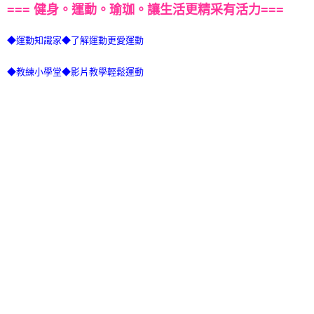
=== 健身。運動。瑜珈。讓生活更精采有活力===
◆運動知識家◆了解運動更愛運動
◆教練小學堂◆影片教學輕鬆運動