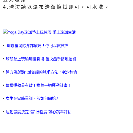
4.清潔請以濕布清潔擦拭即可，可水洗。
•
瑜珈輪消除背部酸痛！你可以試試看
•
瑜珈墊上玩瑜珈變身術-螢火蟲手撐地抬臀
•
彈力帶運動~最省錢的減肥方法，老少皆宜
•
這樣運動最有效！推薦一週運動計畫！
•
女生在家練重訓，該如何開始?
•
運動強度決定"強"壯程度-談心跳率評估