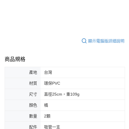
顯示電腦版詳細說明
商品規格
產地
台灣
材質
環保PVC
尺寸
直徑25cm，重109g
顏色
橘
數量
2顆
配件
吸管一支