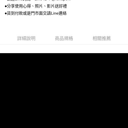
２．訂單成立數日內，您將收到繳費通知簡訊。
●分享使用心得、照片、影片送好禮
每筆NT$100，滿NT$999(含以上)免運費
３．收到繳費通知簡訊後14天內，點擊此簡訊中的連結，可透過四大超商／
●貨到付款或是門市面交請Line連絡
ATM／網路銀行／等多元方式進行付款，方視為交易完成。
7-11取貨付款
※ 請注意：結帳手續完成當下不需立刻繳費，但若您需要取消訂單，請聯絡
每筆NT$100，滿NT$999(含以上)免運費
購買商品的店家。未經商家同意取消之訂單仍視為有效，需透過AFTEE先享
後付繳納相關費用。
付款後7-11取貨
※ 交易是否成功請以「AFTEE先享後付 」之結帳頁面顯示為準，若有關於
詳細說明
商品規格
相關推薦
是否繳費成功／繳費後需取消欲退款等相關疑問，請聯繫「AFTEE先享後付
每筆NT$100，滿NT$999(含以上)免運費
客戶支援中心」
https://netprotections.freshdesk.com/support/home
宅配
【注意事項】
１．透過由恩沛科技股份有限公司提供之「AFTEE先享後付」服務完成之交
每筆NT$100，滿NT$999(含以上)免運費
易，需依本服務之必要範圍內提供個人資料，並將交易相關給付款項請求債
權轉讓予恩沛科技股份有限公司。
離島宅配(郵局)
２．關於個人資料處理事宜，請瀏覽以下網址：
每筆NT$100，滿NT$999(含以上)免運費
https://aftee.tw/terms/#terms3
３．未成年的使用者請事先徵得法定代理人或監護人之同意方可使用
「AFTEE先享後付」，若未經同意申辦者引起之損失，本公司不負相關責
任。
４．使用「AFTEE先享後付」時，將依據個別帳號之用戶狀況，依本公司即
時審查核予不同之上限額度；若仍有額度不足之情形，本公司將視審查結果
請求用戶進行身份認證。
５．嚴禁一人註冊多個帳號或使用他人資訊註冊。若發現惡意使用之情形，
恩沛科技股份有限公司將有權停止該用戶之使用額度並採取法律行動。