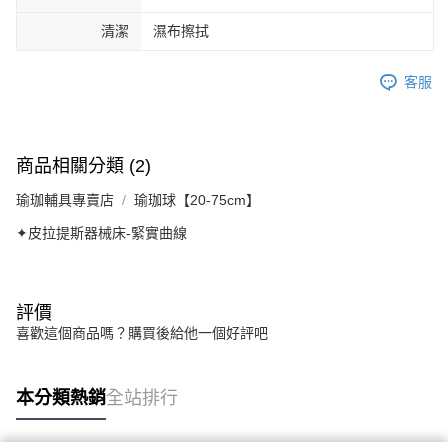
清潔
濕布擦拭
客服
商品相關分類 (2)
瑜珈輔具專賣店
瑜珈球【20-75cm】
✦皮拉提斯器械床-緊實曲線
評價
喜歡這個商品嗎？購買後給他一個好評吧
本分類熱銷
全站排行