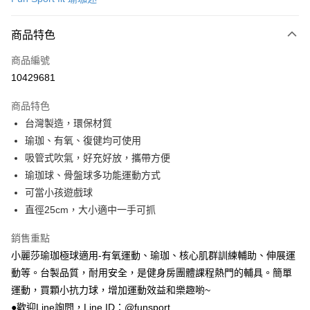
超商取貨付款
商品特色
LINE Pay
商品編號
Apple Pay
10429681
街口支付
商品特色
悠遊付
台灣製造，環保材質
Google Pay
瑜珈、有氧、復健均可使用
吸管式吹氣，好充好放，攜帶方便
AFTEE先享後付
瑜珈球、骨盤球多功能運動方式
相關說明
可當小孩遊戲球
【關於「AFTEE先享後付」】
ATM付款
AFTEE先享後付是「在收到商品之後才付款」的支付方式。 讓您購物簡單
直徑25cm，大小適中一手可抓
便利好安心！
１．簡單：不需註冊會員、不需綁卡、不需儲值。
銷售重點
運送方式
２．便利：只要手機號碼，簡訊認證，即可結帳。
小麗莎瑜珈極球適用-有氧運動、瑜珈、核心肌群訓練輔助、伸展運
３．安心：先確認商品／服務後，再付款。
全家取貨付款
動等。台製品質，耐用安全，是健身房團體課程熱門的輔具。簡單
每筆NT$100，滿NT$999(含以上)免運費
【「AFTEE先享後付」結帳流程】
運動，買顆小抗力球，增加運動效益和樂趣喲~
１．於結帳方式選擇「AFTEE先享後付」後，將跳轉至「AFTEE先享後付」
付款後全家取貨
●歡迎Line詢問，Line ID：@funsport
結帳頁面，進行簡訊認證並確認金額後，即可完成結帳。