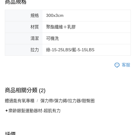
商品規格
規格
300x3cm
材質
聚酯纖維＋乳膠
清潔
可機洗
拉力
綠-15-25LBS/藍-5-15LBS
客服
商品相關分類 (2)
體適能有氧專櫃
彈力帶/彈力繩/拉力器/翹臀圈
✦樂齡銀髮運動器材-超肌有力
評價