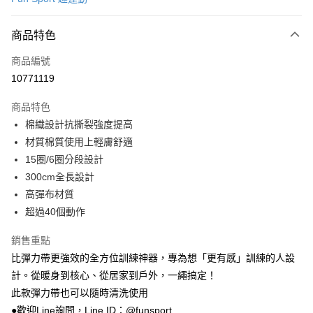
超商取貨付款
商品特色
LINE Pay
商品編號
Apple Pay
10771119
街口支付
商品特色
悠遊付
棉織設計抗撕裂強度提高
Google Pay
材質棉質使用上輕膚舒適
15圈/6圈分段設計
AFTEE先享後付
300cm全長設計
相關說明
高彈布材質
【關於「AFTEE先享後付」】
ATM付款
AFTEE先享後付是「在收到商品之後才付款」的支付方式。 讓您購物簡單
超過40個動作
便利好安心！
１．簡單：不需註冊會員、不需綁卡、不需儲值。
銷售重點
運送方式
２．便利：只要手機號碼，簡訊認證，即可結帳。
比彈力帶更強效的全方位訓練神器，專為想「更有感」訓練的人設
３．安心：先確認商品／服務後，再付款。
全家取貨付款
計。從暖身到核心、從居家到戶外，一繩搞定！
每筆NT$100，滿NT$999(含以上)免運費
【「AFTEE先享後付」結帳流程】
此款彈力帶也可以隨時清洗使用
１．於結帳方式選擇「AFTEE先享後付」後，將跳轉至「AFTEE先享後付」
付款後全家取貨
●歡迎Line詢問，Line ID：@funsport
結帳頁面，進行簡訊認證並確認金額後，即可完成結帳。