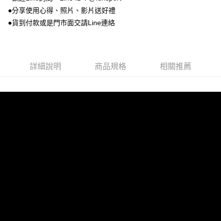
２．訂單成立數日內，您將收到繳費通知簡訊。
●分享使用心得、照片、影片送好禮
每筆NT$100，滿NT$999(含以上)免運費
３．收到繳費通知簡訊後14天內，點擊此簡訊中的連結，可透過四大超商／
●貨到付款或是門市面交請Line連絡
ATM／網路銀行／等多元方式進行付款，方視為交易完成。
7-11取貨付款
※ 請注意：結帳手續完成當下不需立刻繳費，但若您需要取消訂單，請聯絡
每筆NT$100，滿NT$999(含以上)免運費
購買商品的店家。未經商家同意取消之訂單仍視為有效，需透過AFTEE先享
後付繳納相關費用。
付款後7-11取貨
※ 交易是否成功請以「AFTEE先享後付 」之結帳頁面顯示為準，若有關於
詳細說明
商品規格
相關推薦
是否繳費成功／繳費後需取消欲退款等相關疑問，請聯繫「AFTEE先享後付
每筆NT$100，滿NT$999(含以上)免運費
客戶支援中心」
https://netprotections.freshdesk.com/support/home
宅配
【注意事項】
１．透過由恩沛科技股份有限公司提供之「AFTEE先享後付」服務完成之交
每筆NT$100，滿NT$999(含以上)免運費
易，需依本服務之必要範圍內提供個人資料，並將交易相關給付款項請求債
權轉讓予恩沛科技股份有限公司。
離島宅配(郵局)
２．關於個人資料處理事宜，請瀏覽以下網址：
每筆NT$100，滿NT$999(含以上)免運費
https://aftee.tw/terms/#terms3
３．未成年的使用者請事先徵得法定代理人或監護人之同意方可使用
「AFTEE先享後付」，若未經同意申辦者引起之損失，本公司不負相關責
任。
４．使用「AFTEE先享後付」時，將依據個別帳號之用戶狀況，依本公司即
時審查核予不同之上限額度；若仍有額度不足之情形，本公司將視審查結果
請求用戶進行身份認證。
５．嚴禁一人註冊多個帳號或使用他人資訊註冊。若發現惡意使用之情形，
恩沛科技股份有限公司將有權停止該用戶之使用額度並採取法律行動。