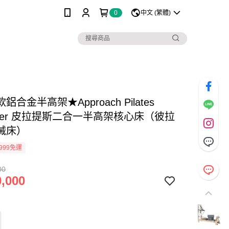
0
中文 (繁體)
鋁合金半高架★Approach Pilates
rmer 皮拉提斯二合一半高架核心床（彼拉
械床）
999免運
00
,000