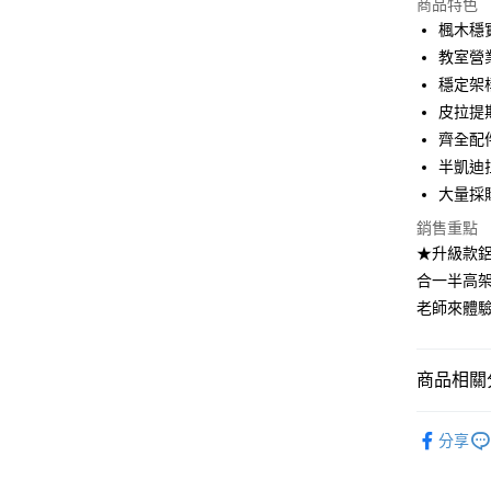
Apple Pay
上海商
商品特色
國泰世
楓木穩
街口支付
臺灣中
教室營
匯豐（
悠遊付
穩定架
聯邦商
皮拉提
元大商
Google Pa
齊全配
玉山商
台新國
AFTEE先
半凱迪拉
台灣樂
相關說明
大量採購請
【關於「A
ATM付款
銷售重點
AFTEE
便利好安
★升級款鋁合金
１．簡單
合一半高架
２．便利
運送方式
老師來體
３．安心
宅配
【「AFT
每筆NT$1
１．於結帳
商品相關分
付」結帳
離島宅配(
２．訂單
瑜珈輔具
３．收到繳
每筆NT$1
分享
／ATM／
✦皮拉提斯
※ 請注意
絡購買商品