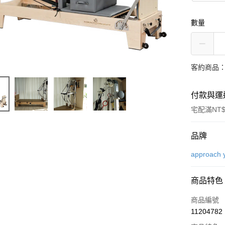
數量
客約商品
付款與運
宅配滿NT$
付款方式
品牌
信用卡一
approach 
信用卡分
商品特色
3 期 
商品編號
合作金
LINE Pay
11204782
華南商