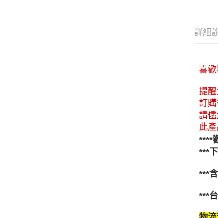
詳細
喜歡
提醒
訂購
請儘
此產
***
**
**
**
物流