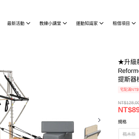
最新活動
教練小講堂
運動知識家
租借項目
★升級款
Refo
提斯器
宅配滿NT$
NT$128,0
NT$89
規格
楓木款