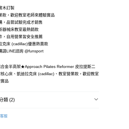
業儲蓄銀行
台北富邦商業銀行
華商業銀行
兆豐國際商業銀行
實木訂製
小企業銀行
台中商業銀行
業款，歡迎教室老師來體驗實品
台灣）商業銀行
華泰商業銀行
構，品管試驗完成才銷售
業銀行
遠東國際商業銀行
斯器械床教室最熱銷款
業銀行
永豐商業銀行
y
件，自用營業皆安全推薦
業銀行
星展（台灣）商業銀行
際商業銀行
中國信託商業銀行
享後付
克床 (cadillac)優惠熱賣款
天信用卡公司
LINE諮詢 @funsport
FTEE先享後付」】
先享後付是「在收到商品之後才付款」的支付方式。 讓您購物簡單
心！
半高架★Approach Pilates Reformer 皮拉提斯二
：不需註冊會員、不需綁卡、不需儲值。
核心床、凱迪拉克床 (cadillac)、教室營業款，歡迎教室
：只要手機號碼，簡訊認證，即可結帳。
驗實品
：先確認商品／服務後，再付款。
EE先享後付」結帳流程】
00，滿NT$999(含以上)免運費
方式選擇「AFTEE先享後付」後，將跳轉至「AFTEE先享後
類 (2)
頁面，進行簡訊認證並確認金額後，即可完成結帳。
郵局)
成立數日內，您將收到繳費通知簡訊。
專賣店
彼拉提斯器械床Reformer
費通知簡訊後14天內，點擊此簡訊中的連結，可透過四大超商
00，滿NT$999(含以上)免運費
客服
網路銀行／等多元方式進行付款，方視為交易完成。
器械床-緊實曲線
：結帳手續完成當下不需立刻繳費，但若您需要取消訂單，請聯
的店家。未經商家同意取消之訂單仍視為有效，需透過AFTEE