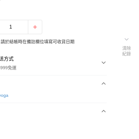
：請於結帳時在備註欄位填寫可收貨日期
清除
紀錄
送方式
999免運
次付款
yoga
期付款
0 利率 每期
NT$29,666
21家銀行
庫商業銀行
第一商業銀行
業銀行
彰化商業銀行