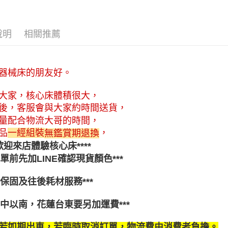
先享後付
※ 交易是
是否繳費成
說明
相關推薦
付客戶支
【注意事
１．透過由
器械床的朋友好。
交易，需
求債權轉
２．關於
大家，核心床體積很大，
https://aft
後，客服會與大家約時間送貨，
３．未成
「AFTE
量配合物流大哥的時間，
任。
，
品
一經組裝
無鑑賞期退換
４．使用「
*歡迎來店體驗核心床****
即時審查
結果請求
*下單前先加LINE確認現貨顏色***
５．嚴禁
形，恩沛
*含保固及往後耗材服務***
動。
*台中以南，花蓮台東要另加運費***
若如期出車，若臨時取消訂單，物流費由消費者負擔。