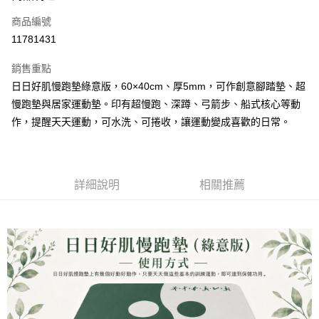
合作金庫商業銀行
第一商業銀行
LINE Pay
商品編號
華南商業銀行
彰化商業銀行
11781431
Apple Pay
上海商業儲蓄銀行
台北富邦商業銀行
國泰世華商業銀行
兆豐國際商業銀行
銷售重點
街口支付
臺灣中小企業銀行
台中商業銀行
日日好肌慢跑墊綠意版，60×40cm、厚5mm，可作創意腳踏墊、超
匯豐（台灣）商業銀行
華泰商業銀行
悠遊付
慢跑墊與居家運動墊。印有超慢跑、深蹲、弓箭步、船式核心等動
聯邦商業銀行
遠東國際商業銀行
元大商業銀行
永豐商業銀行
作，提醒天天運動，可水洗、可捲收，讓運動變成喜歡的日常。
Google Pay
玉山商業銀行
星展（台灣）商業銀行
台新國際商業銀行
中國信託商業銀行
全盈+PAY
台灣樂天信用卡公司
AFTEE先享後付
詳細說明
相關推薦
相關說明
【關於「AFTEE先享後付」】
ATM付款
AFTEE先享後付是「在收到商品之後才付款」的支付方式。 讓您購物簡單
便利好安心！
１．簡單：不需註冊會員、不需綁卡、不需儲值。
運送方式
２．便利：只要手機號碼，簡訊認證，即可結帳。
３．安心：先確認商品／服務後，再付款。
宅配
每筆NT$100，滿NT$999(含以上)免運費
【「AFTEE先享後付」結帳流程】
１．於結帳方式選擇「AFTEE先享後付」後，將跳轉至「AFTEE先享後付」