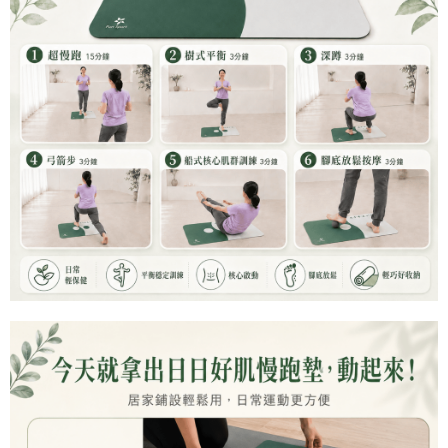
離島宅配(郵局)
結帳頁面，進行簡訊認證並確認金額後，即可完成結帳。
２．訂單成立數日內，您將收到繳費通知簡訊。
每筆NT$100，滿NT$999(含以上)免運費
３．收到繳費通知簡訊後14天內，點擊此簡訊中的連結，可透過四大超商／
ATM／網路銀行／等多元方式進行付款，方視為交易完成。
※ 請注意：結帳手續完成當下不需立刻繳費，但若您需要取消訂單，請聯絡
購買商品的店家。未經商家同意取消之訂單仍視為有效，需透過AFTEE先享
後付繳納相關費用。
※ 交易是否成功請以「AFTEE先享後付 」之結帳頁面顯示為準，若有關於
是否繳費成功／繳費後需取消欲退款等相關疑問，請聯繫「AFTEE先享後付
客戶支援中心」
https://netprotections.freshdesk.com/support/home
【注意事項】
１．透過由恩沛科技股份有限公司提供之「AFTEE先享後付」服務完成之交
易，需依本服務之必要範圍內提供個人資料，並將交易相關給付款項請求債
權轉讓予恩沛科技股份有限公司。
２．關於個人資料處理事宜，請瀏覽以下網址：
https://aftee.tw/terms/#terms3
３．未成年的使用者請事先徵得法定代理人或監護人之同意方可使用
「AFTEE先享後付」，若未經同意申辦者引起之損失，本公司不負相關責
任。
４．使用「AFTEE先享後付」時，將依據個別帳號之用戶狀況，依本公司即
時審查核予不同之上限額度；若仍有額度不足之情形，本公司將視審查結果
請求用戶進行身份認證。
５．嚴禁一人註冊多個帳號或使用他人資訊註冊。若發現惡意使用之情形，
恩沛科技股份有限公司將有權停止該用戶之使用額度並採取法律行動。