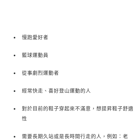
※ 請注意：結帳手續完成當下不需立刻繳費，但若您需要取消訂單，請聯絡
每筆NT$100，滿NT$999(含以上)免運費
購買商品的店家。未經商家同意取消之訂單仍視為有效，需透過AFTEE先享
後付繳納相關費用。
離島宅配(郵局)
※ 交易是否成功請以「AFTEE先享後付 」之結帳頁面顯示為準，若有關於
是否繳費成功／繳費後需取消欲退款等相關疑問，請聯繫「AFTEE先享後付
每筆NT$100，滿NT$999(含以上)免運費
客戶支援中心」
https://netprotections.freshdesk.com/support/home
慢跑愛好者
【注意事項】
１．透過由恩沛科技股份有限公司提供之「AFTEE先享後付」服務完成之交
易，需依本服務之必要範圍內提供個人資料，並將交易相關給付款項請求債
籃球運動員
權轉讓予恩沛科技股份有限公司。
２．關於個人資料處理事宜，請瀏覽以下網址：
https://aftee.tw/terms/#terms3
從事劇烈運動者
３．未成年的使用者請事先徵得法定代理人或監護人之同意方可使用
「AFTEE先享後付」，若未經同意申辦者引起之損失，本公司不負相關責
任。
經常快走、喜好登山運動的人
４．使用「AFTEE先享後付」時，將依據個別帳號之用戶狀況，依本公司即
時審查核予不同之上限額度；若仍有額度不足之情形，本公司將視審查結果
請求用戶進行身份認證。
對於目前的鞋子穿起來不滿意，想提昇鞋子舒適
５．嚴禁一人註冊多個帳號或使用他人資訊註冊。若發現惡意使用之情形，
恩沛科技股份有限公司將有權停止該用戶之使用額度並採取法律行動。
性
需要長期久站或是長時間行走的人，例如：老