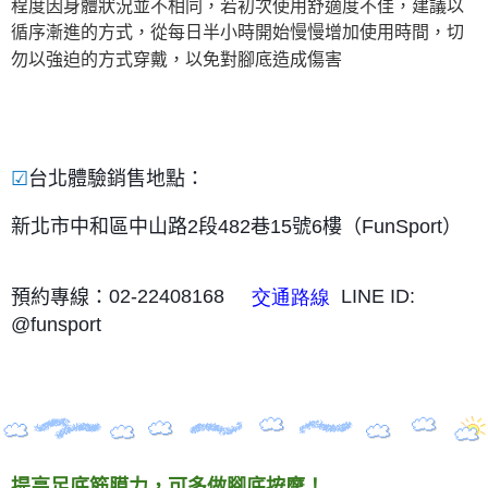
程度因身體狀況並不相同，若初次使用舒適度不佳，建議以
循序漸進的方式，從每日半小時開始慢慢增加使用時間，切
勿以強迫的方式穿戴，以免對腳底造成傷害
☑
台北體驗銷售地點：
新北市中和區中山路
2
段
482
巷
15
號
6
樓（
FunSport
）
02-22408168
LINE ID:
預約專線：
交通路線
@funsport
底筋膜力，可多做腳底按摩！
提高足