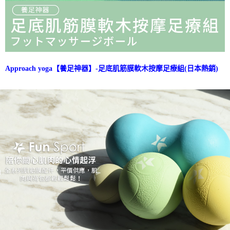
Approach yoga【養足神器】-足底肌筋膜軟木按摩足療組(日本熱銷)