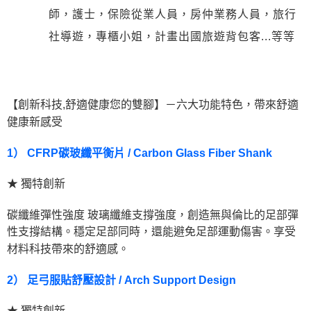
師，護士，保險從業人員，房仲業務人員，旅行
社導遊，專櫃小姐，計畫出國旅遊背包客...等等
【創新科技,舒適健康您的雙腳】－六大功能特色，帶來舒適
健康新感受
1） CFRP碳玻纖平衡片 / Carbon Glass Fiber Shank
★ 獨特創新
碳纖維彈性強度 玻璃纖維支撐強度，創造無與倫比的足部彈
性支撐結構。穩定足部同時，還能避免足部運動傷害。享受
材料科技帶來的舒適感。
2） 足弓服貼舒壓設計 / Arch Support Design
★ 獨特創新