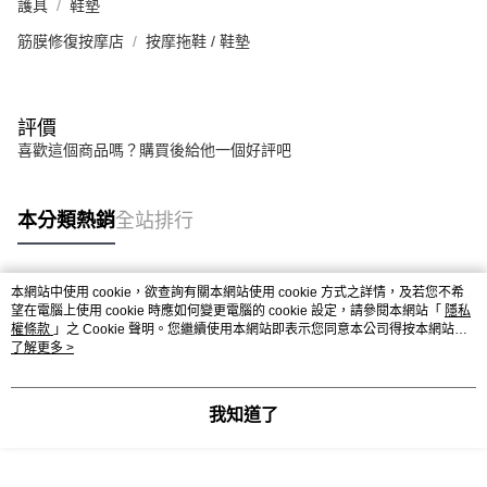
護具
鞋墊
筋膜修復按摩店
按摩拖鞋 / 鞋墊
評價
喜歡這個商品嗎？購買後給他一個好評吧
本分類熱銷
全站排行
本網站中使用 cookie，欲查詢有關本網站使用 cookie 方式之詳情，及若您不希
熱門標籤
望在電腦上使用 cookie 時應如何變更電腦的 cookie 設定，請參閱本網站「
隱私
權條款
」之 Cookie 聲明。您繼續使用本網站即表示您同意本公司得按本網站使
用條款之 Cookie 聲明使用 cookie。
了解更多 >
我知道了