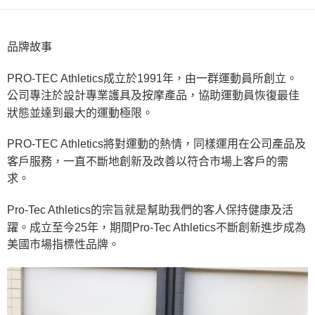
後付繳納相關費用。
※ 交易是否成功請以「AFTEE先享後付 」之結帳頁面顯示為準，若有關於
是否繳費成功／繳費後需取消欲退款等相關疑問，請聯繫「AFTEE先享後付
品牌故事
客戶支援中心」
https://netprotections.freshdesk.com/support/home
【注意事項】
PRO-TEC Athletics成立於1991年，由一群運動員所創立。
１．透過由恩沛科技股份有限公司提供之「AFTEE先享後付」服務完成之交
公司專注於設計專業護具及按摩產品，協助運動員恢復最佳
易，需依本服務之必要範圍內提供個人資料，並將交易相關給付款項請求債
權轉讓予恩沛科技股份有限公司。
狀態並達到最大的運動極限。
２．關於個人資料處理事宜，請瀏覽以下網址：
https://aftee.tw/terms/#terms3
PRO-TEC Athletics將對運動的熱情，同樣運用在公司產品及
３．未成年的使用者請事先徵得法定代理人或監護人之同意方可使用
「AFTEE先享後付」，若未經同意申辦者引起之損失，本公司不負相關責
客戶服務，一直不斷地創新及改善以符合市場上客戶的需
任。
求。
４．使用「AFTEE先享後付」時，將依據個別帳號之用戶狀況，依本公司即
時審查核予不同之上限額度；若仍有額度不足之情形，本公司將視審查結果
Pro-Tec Athletics的宗旨就是幫助我們的客人保持健康及活
請求用戶進行身份認證。
５．嚴禁一人註冊多個帳號或使用他人資訊註冊。若發現惡意使用之情形，
躍。成立至今25年，期間Pro-Tec Athletics不斷創新進步成為
恩沛科技股份有限公司將有權停止該用戶之使用額度並採取法律行動。
美國市場指標性品牌。