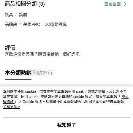
商品相關分類 (3)
查看全部
護具
護腰
品牌館
美國PRO-TEC運動護具
評價
喜歡這個商品嗎？購買後給他一個好評吧
本分類熱銷
全站排行
本網站中使用 cookie，欲查詢有關本網站使用 cookie 方式之詳情，及若您不希
熱門標籤
望在電腦上使用 cookie 時應如何變更電腦的 cookie 設定，請參閱本網站「
隱私
權條款
」之 Cookie 聲明。您繼續使用本網站即表示您同意本公司得按本網站使
用條款之 Cookie 聲明使用 cookie。
了解更多 >
我知道了