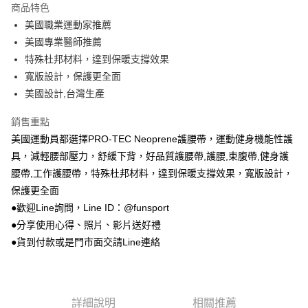
商品特色
街口支付
美國職業運動家推薦
美國專業醫師推薦
悠遊付
特殊杜邦材料，達到保暖支撐效果
Google Pay
寬版設計，保護更全面
美國設計,台灣生產
AFTEE先享後付
相關說明
銷售重點
【關於「AFTEE先享後付」】
美國運動員都選擇PRO-TEC Neoprene護腰帶，運動健身機能性護
ATM付款
AFTEE先享後付是「在收到商品之後才付款」的支付方式。 讓您購物簡單
便利好安心！
具，減輕腰部壓力，舒緩下背，好品質護腰帶,護腰,束腹帶,健身護
１．簡單：不需註冊會員、不需綁卡、不需儲值。
腰帶,工作護腰帶，特殊杜邦材料，達到保暖支撐效果，寬版設計，
運送方式
２．便利：只要手機號碼，簡訊認證，即可結帳。
保護更全面
３．安心：先確認商品／服務後，再付款。
宅配
●歡迎Line詢問，Line ID：@funsport
每筆NT$100，滿NT$999(含以上)免運費
【「AFTEE先享後付」結帳流程】
●分享使用心得、照片、影片送好禮
１．於結帳方式選擇「AFTEE先享後付」後，將跳轉至「AFTEE先享後付」
離島宅配(郵局)
●貨到付款或是門市面交請Line連絡
結帳頁面，進行簡訊認證並確認金額後，即可完成結帳。
２．訂單成立數日內，您將收到繳費通知簡訊。
每筆NT$100，滿NT$999(含以上)免運費
３．收到繳費通知簡訊後14天內，點擊此簡訊中的連結，可透過四大超商／
ATM／網路銀行／等多元方式進行付款，方視為交易完成。
※ 請注意：結帳手續完成當下不需立刻繳費，但若您需要取消訂單，請聯絡
詳細說明
相關推薦
購買商品的店家。未經商家同意取消之訂單仍視為有效，需透過AFTEE先享