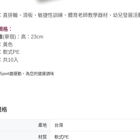
：直排輪、滑板、敏捷性訓練、體育老師教學器材、幼兒發展活
規格：
錐
(單個)：高：23cm
：黃色
：軟式PE
：共10入
規格
產地
台灣
材質
軟式PE