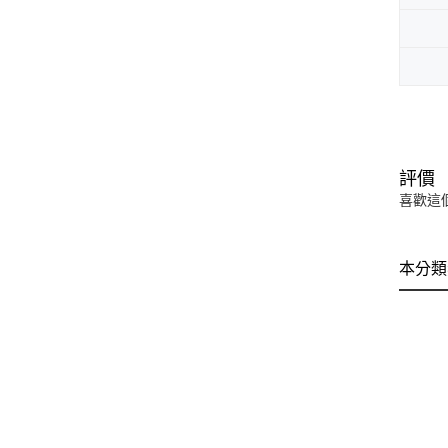
評價
喜歡這
本分類