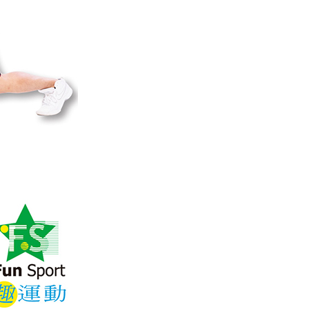
個人資料處理事宜，請瀏覽以下網址：
郵局)
ee.tw/terms/#terms3
00，滿NT$999(含以上)免運費
年的使用者請事先徵得法定代理人或監護人之同意方可使用
E先享後付」，若未經同意申辦者引起之損失，本公司不負相關責
AFTEE先享後付」時，將依據個別帳號之用戶狀況，依本公司
核予不同之上限額度；若仍有額度不足之情形，本公司將視審查
用戶進行身份認證。
一人註冊多個帳號或使用他人資訊註冊。若發現惡意使用之情
科技股份有限公司將有權停止該用戶之使用額度並採取法律行