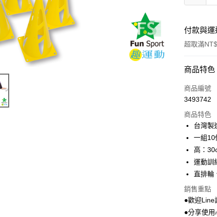
付款與運
超取滿NT$
付款方式
商品特色
信用卡一
商品編號
3493742
超商取貨
商品特色
LINE Pay
台灣製
一組10
Apple Pay
高：30
街口支付
運動訓
直排輪
悠遊付
銷售重點
Google Pa
●歡迎Line
AFTEE先
●分享使