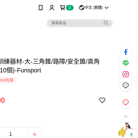
0
中文 (繁體)
訓練器材-大-三角錐/路障/安全錐/高角
0個)-Funsport
999免運
90