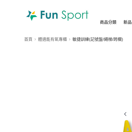
商品分類
新品
首頁
體適能有氧專櫃
敏捷訓練(記號盤/繩梯/跨欄)