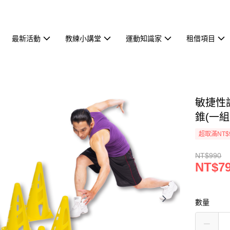
最新活動
教練小講堂
運動知識家
租借項目
敏捷性
錐(一組1
超取滿NT$
NT$990
NT$7
數量