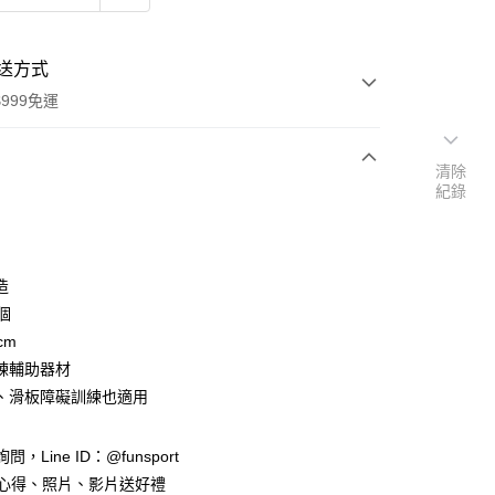
送方式
999免運
清除
紀錄
次付款
付款
造
個
cm
練輔助器材
、滑板障礙訓練也適用
y
詢問，Line ID：@funsport
享後付
用心得、照片、影片送好禮