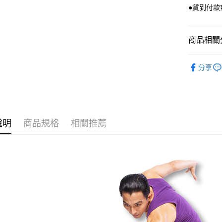
相關說明
●貨到付款
【關於「A
ATM付款
AFTEE
便利好安
商品相關分
１．簡單
２．便利
運送方式
體適能有
３．安心
分享
全家取貨
品牌館
【「AFT
每筆NT$1
１．於結帳
付」結帳
付款後全
２．訂單
３．收到繳
每筆NT$1
說明
商品規格
相關推薦
／ATM／
※ 請注意
7-11取貨
絡購買商品
先享後付
每筆NT$1
※ 交易是
是否繳費成
付款後7-1
付客戶支
每筆NT$1
【注意事
宅配
１．透過由
交易，需
每筆NT$1
求債權轉