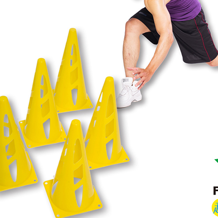
２．關於
離島宅配(
https://aft
每筆NT$1
３．未成
「AFTE
任。
４．使用「
即時審查
結果請求
５．嚴禁
形，恩沛
動。