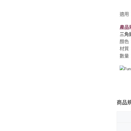
適用
產品
三角
顏色
材質
數量
商品