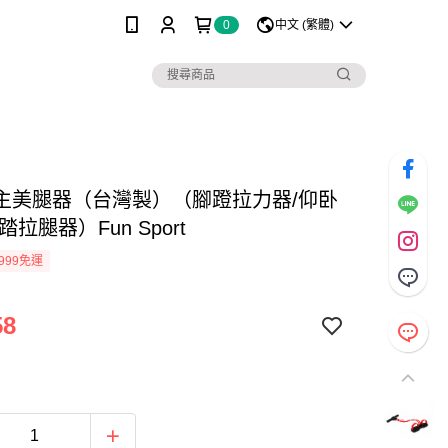
0
中文 (繁體)
主美腿器（台灣製）（腳蹬拉力器/仰卧
踏拉腿器）Fun Sport
999免運
58