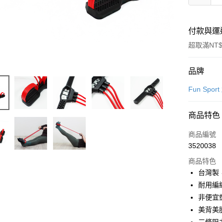
付款與運
超取滿NT$
付款方式
品牌
信用卡一
Fun Spor
超商取貨
商品特色
LINE Pay
商品編號
Apple Pay
3520038
商品特色
街口支付
台灣製
悠遊付
耐用編
非便宜
Google Pa
美背美
AFTEE先