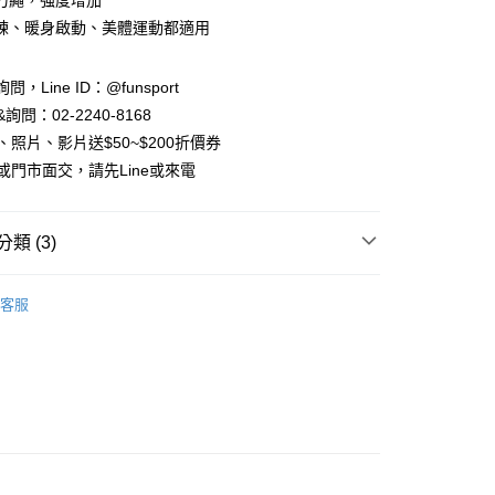
力繩，強度增加
練、暖身啟動、美體運動都適用
FTEE先享後付」】
先享後付是「在收到商品之後才付款」的支付方式。 讓您購物簡單
心！
詢問，Line ID：@funsport
：不需註冊會員、不需綁卡、不需儲值。
詢問：02-2240-8168
：只要手機號碼，簡訊認證，即可結帳。
：先確認商品／服務後，再付款。
、照片、影片送$50~$200折價券
付款
或門市面交，請先Line或來電
EE先享後付」結帳流程】
00，滿NT$999(含以上)免運費
方式選擇「AFTEE先享後付」後，將跳轉至「AFTEE先享後
頁面，進行簡訊認證並確認金額後，即可完成結帳。
家取貨
成立數日內，您將收到繳費通知簡訊。
類 (3)
費通知簡訊後14天內，點擊此簡訊中的連結，可透過四大超商
00，滿NT$999(含以上)免運費
網路銀行／等多元方式進行付款，方視為交易完成。
氧專櫃
彈力帶/彈力繩/拉力器/翹臀圈
：結帳手續完成當下不需立刻繳費，但若您需要取消訂單，請聯
客服
付款
的店家。未經商家同意取消之訂單仍視為有效，需透過AFTEE
專賣店
瑜珈繩【好拉筋】
繳納相關費用。
00，滿NT$999(含以上)免運費
否成功請以「AFTEE先享後付 」之結帳頁面顯示為準，若有關於
FunSport趣運動
功／繳費後需取消欲退款等相關疑問，請聯繫「AFTEE先享後
1取貨
援中心」
https://netprotections.freshdesk.com/support/home
00，滿NT$999(含以上)免運費
項】
恩沛科技股份有限公司提供之「AFTEE先享後付」服務完成之
依本服務之必要範圍內提供個人資料，並將交易相關給付款項請
00，滿NT$999(含以上)免運費
讓予恩沛科技股份有限公司。