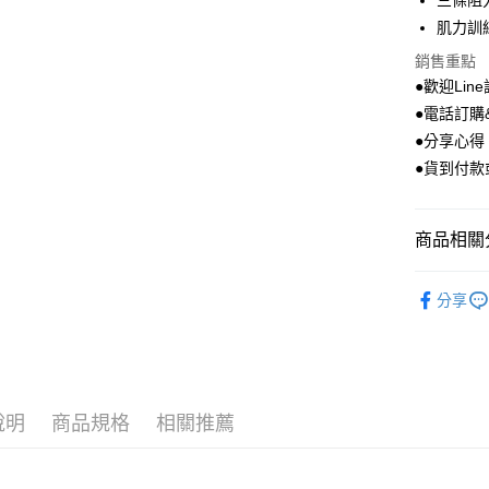
三條阻
相關說明
肌力訓
【關於「A
ATM付款
AFTEE
銷售重點
便利好安
●歡迎Line
１．簡單
●電話訂購&
２．便利
運送方式
３．安心
●分享心得
全家取貨
●貨到付款
【「AFT
每筆NT$1
１．於結帳
付」結帳
付款後全
２．訂單
商品相關分
３．收到繳
每筆NT$1
／ATM／
體適能有
※ 請注意
分享
7-11取貨
絡購買商品
瑜珈輔具
先享後付
每筆NT$1
※ 交易是
品牌館
是否繳費成
付款後7-1
付客戶支
每筆NT$1
說明
商品規格
相關推薦
【注意事
宅配
１．透過由
交易，需
每筆NT$1
求債權轉