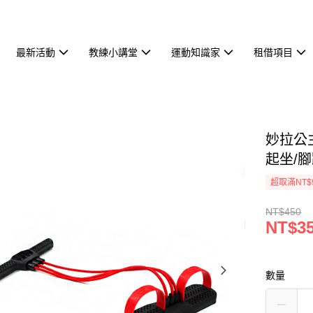
最新活動
教練小講堂
運動知識家
租借項目
妙拉公
起坐/腳
超取滿NT$
NT$450
NT$3
數量