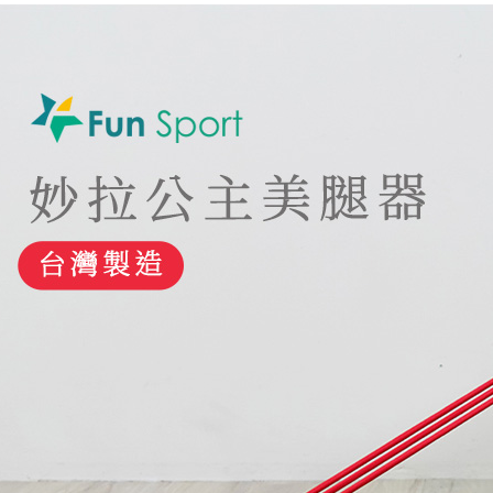
２．關於
離島宅配(
https://aft
每筆NT$1
３．未成
「AFTE
任。
４．使用「
即時審查
結果請求
５．嚴禁
形，恩沛
動。