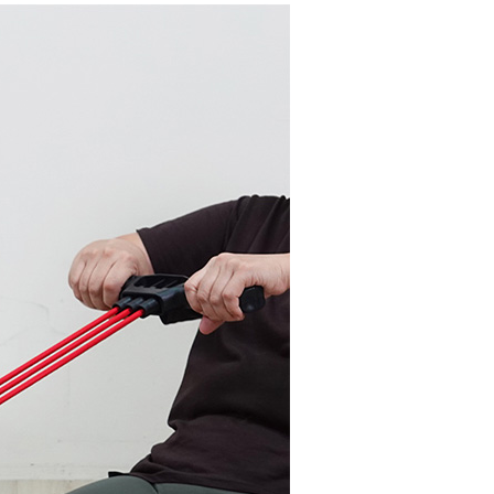
個人資料處理事宜，請瀏覽以下網址：
郵局)
ee.tw/terms/#terms3
00，滿NT$999(含以上)免運費
年的使用者請事先徵得法定代理人或監護人之同意方可使用
E先享後付」，若未經同意申辦者引起之損失，本公司不負相關責
AFTEE先享後付」時，將依據個別帳號之用戶狀況，依本公司
核予不同之上限額度；若仍有額度不足之情形，本公司將視審查
用戶進行身份認證。
一人註冊多個帳號或使用他人資訊註冊。若發現惡意使用之情
科技股份有限公司將有權停止該用戶之使用額度並採取法律行