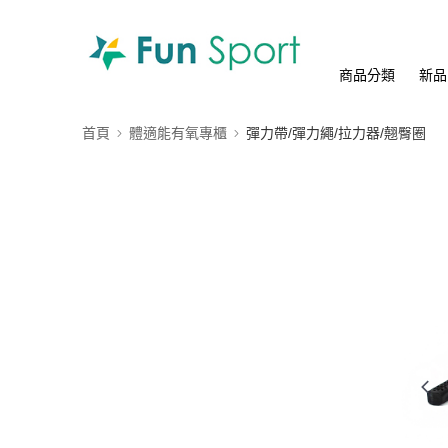
商品分類
新品
首頁
體適能有氧專櫃
彈力帶/彈力繩/拉力器/翹臀圈