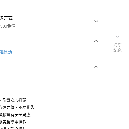
送方式
999免運
清除
紀錄
次付款
t 趣運動
付款
，品質安心推薦
織彈力繩，不易斷裂
塑膠管有安全疑慮
y
腿美腹簡單操作
享後付