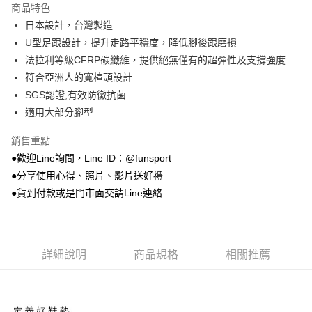
商品特色
Apple Pay
日本設計，台灣製造
U型足跟設計，提升走路平穩度，降低腳後跟磨損
街口支付
法拉利等級CFRP碳纖維，提供絕無僅有的超彈性及支撐強度
悠遊付
符合亞洲人的寬楦頭設計
SGS認證,有效防黴抗菌
Google Pay
適用大部分腳型
AFTEE先享後付
銷售重點
相關說明
●歡迎Line詢問，Line ID：@funsport
【關於「AFTEE先享後付」】
ATM付款
AFTEE先享後付是「在收到商品之後才付款」的支付方式。 讓您購物簡單
●分享使用心得、照片、影片送好禮
便利好安心！
●貨到付款或是門市面交請Line連絡
１．簡單：不需註冊會員、不需綁卡、不需儲值。
運送方式
２．便利：只要手機號碼，簡訊認證，即可結帳。
３．安心：先確認商品／服務後，再付款。
全家取貨付款
每筆NT$100，滿NT$999(含以上)免運費
【「AFTEE先享後付」結帳流程】
詳細說明
商品規格
相關推薦
１．於結帳方式選擇「AFTEE先享後付」後，將跳轉至「AFTEE先享後付」
付款後全家取貨
結帳頁面，進行簡訊認證並確認金額後，即可完成結帳。
２．訂單成立數日內，您將收到繳費通知簡訊。
每筆NT$100，滿NT$999(含以上)免運費
３．收到繳費通知簡訊後14天內，點擊此簡訊中的連結，可透過四大超商／
ATM／網路銀行／等多元方式進行付款，方視為交易完成。