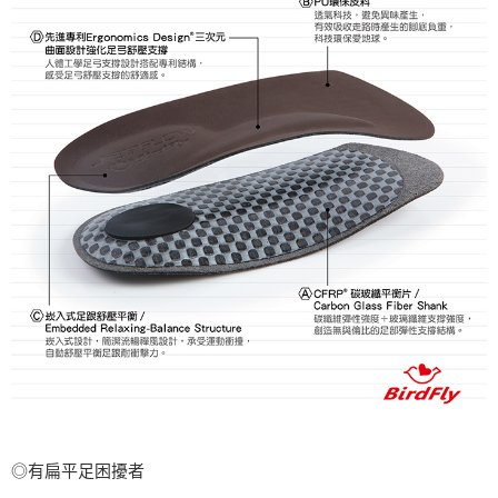
◎有扁平足困擾者