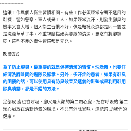
----------------
這跟工作與個人衛生習慣相關。有些工作必須經常穿著不透風的
鞋襪，譬如警察、軍人或是工人，如果經常流汗，則發生腳臭的
機率又會大增。個人衛生習慣不好，像是鞋襪永遠都是同一雙或
是洗澡草草了事，不重視腳指頭與腳縫的清潔，更沒有將腳擦
乾，這些不良的衛生習慣都是元兇。
改 善方式
為了防止腳臭，最重要的就是保持清潔的習慣。洗澡時，也要仔
細清洗腳趾間的縫隙及腳掌。另外，多汗症的患者，如果有鞋臭
的困擾的話，可以使用具有防臭效果又透氣的鞋墊或是利用鞋用
除臭噴霧，都是不錯的方法。
足部皮 膚也會呼吸，腳又是人類的第二顆心臟，把會呼吸的 第二
顆心臟放在清新透氣的環境，不只有消除異味，還能幫 助我們的
。
健康