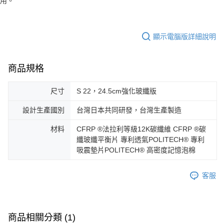
用。
顯示電腦版詳細說明
商品規格
尺寸
S 22，24.5cm強化玻纖版
設計生產國別
台灣日本共同研發，台灣生產製造
材料
CFRP ®法拉利等級12K碳纖維 CFRP ®碳
纖玻纖平衡片 專利透氣POLITECH® 專利
吸震墊片POLITECH® 高密度記憶泡棉
客服
商品相關分類 (1)