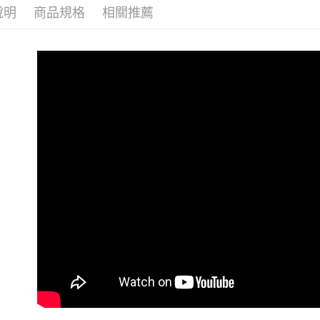
交易，需
每筆NT$1
說明
商品規格
相關推薦
✦樂齡銀髮
求債權轉
２．關於
離島宅配(
✦皮拉提斯
https://aft
每筆NT$1
３．未成
「AFTE
任。
４．使用「
即時審查
結果請求
５．嚴禁
形，恩沛
動。