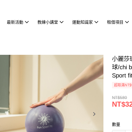
最新活動
教練小講堂
運動知識家
租借項目
小麗莎瑜
球/ch
Sport fi
超取滿NT$
NT$580
NT$3
數量