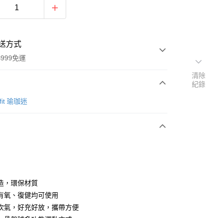
送方式
999免運
清除
紀錄
次付款
 fit 瑜珈迷
付款
造，環保材質
有氧、復健均可使用
吹氣，好充好放，攜帶方便
y