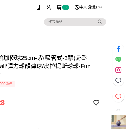
0
中文 (繁體)
珈極球25cm-紫(吸管式-2顆)骨盤
i ball/彈力球韻律球/皮拉提斯球球-Fun
t
999免運
28