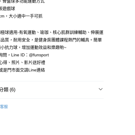
、骨盤球多功能運動方式
享後付
孩遊戲球
5cm，大小適中一手可抓
FTEE先享後付」】
先享後付是「在收到商品之後才付款」的支付方式。 讓您購物簡單
心！
珈極球適用-有氧運動、瑜珈、核心肌群訓練輔助、伸展運
：不需註冊會員、不需綁卡、不需儲值。
製品質，耐用安全，是健身房團體課程熱門的輔具。簡單
：只要手機號碼，簡訊認證，即可結帳。
：先確認商品／服務後，再付款。
顆小抗力球，增加運動效益和樂趣喲~
付款
詢問，Line ID：@funsport
EE先享後付」結帳流程】
00，滿NT$999(含以上)免運費
方式選擇「AFTEE先享後付」後，將跳轉至「AFTEE先享後
用心得、照片、影片送好禮
頁面，進行簡訊認證並確認金額後，即可完成結帳。
或是門市面交請Line連絡
家取貨
成立數日內，您將收到繳費通知簡訊。
費通知簡訊後14天內，點擊此簡訊中的連結，可透過四大超商
00，滿NT$999(含以上)免運費
網路銀行／等多元方式進行付款，方視為交易完成。
：結帳手續完成當下不需立刻繳費，但若您需要取消訂單，請聯
類 (6)
付款
的店家。未經商家同意取消之訂單仍視為有效，需透過AFTEE
繳納相關費用。
00，滿NT$999(含以上)免運費
專賣店
瑜珈球【20-75cm】
否成功請以「AFTEE先享後付 」之結帳頁面顯示為準，若有關於
客服
功／繳費後需取消欲退款等相關疑問，請聯繫「AFTEE先享後
氧專櫃
抗力球 / BOSU
1取貨
援中心」
https://netprotections.freshdesk.com/support/home
00，滿NT$999(含以上)免運費
FunSport趣運動
項】
專賣店
彼拉提斯器械床Reformer
恩沛科技股份有限公司提供之「AFTEE先享後付」服務完成之