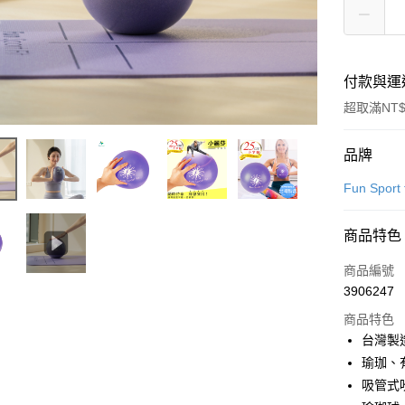
付款與運
超取滿NT$
付款方式
品牌
信用卡一
Fun Sport
超商取貨
商品特色
LINE Pay
商品編號
Apple Pay
3906247
商品特色
街口支付
台灣製
悠遊付
瑜珈、
吸管式
Google Pa