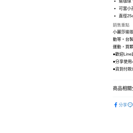
瑜珈球
AFTEE先
可當小
相關說明
直徑2
【關於「A
ATM付款
AFTEE
銷售重點
便利好安
小麗莎瑜
１．簡單
動等。台
２．便利
運送方式
３．安心
運動，買
全家取貨
●歡迎Line
【「AFT
每筆NT$1
１．於結帳
●分享使
付」結帳
●貨到付款
付款後全
２．訂單
３．收到繳
每筆NT$1
／ATM／
※ 請注意
商品相關分
7-11取貨
絡購買商品
先享後付
每筆NT$1
瑜珈輔具
※ 交易是
分享
是否繳費成
體適能有
付款後7-1
付客戶支
每筆NT$1
品牌館
【注意事
宅配
瑜珈輔具
１．透過由