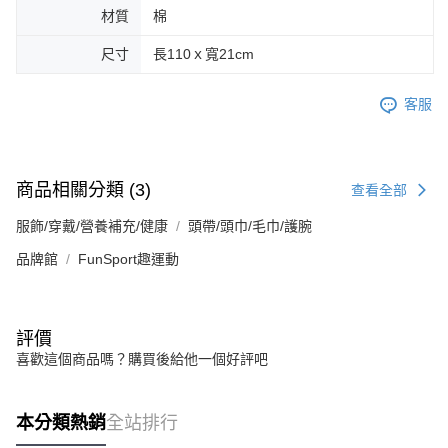
材質
棉
尺寸
長110ｘ寬21cm
客服
商品相關分類 (3)
查看全部
服飾/穿戴/營養補充/健康
頭帶/頭巾/毛巾/護腕
品牌館
FunSport趣運動
評價
喜歡這個商品嗎？購買後給他一個好評吧
本分類熱銷
全站排行