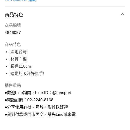
超商取貨付款
商品特色
LINE Pay
商品編號
Apple Pay
4846097
街口支付
商品特色
悠遊付
產地台灣
Google Pay
材質：棉
長達110cm
AFTEE先享後付
運動的吸汗好幫手!
相關說明
【關於「AFTEE先享後付」】
銷售重點
ATM付款
AFTEE先享後付是「在收到商品之後才付款」的支付方式。 讓您購物簡單
●歡迎Line詢問，Line ID：@funsport
便利好安心！
１．簡單：不需註冊會員、不需綁卡、不需儲值。
●電話訂購：02-2240-8168
運送方式
２．便利：只要手機號碼，簡訊認證，即可結帳。
●分享使用心得、照片、影片送好禮
３．安心：先確認商品／服務後，再付款。
全家取貨付款
●貨到付款或門市面交，請先Line或來電
每筆NT$100，滿NT$999(含以上)免運費
【「AFTEE先享後付」結帳流程】
１．於結帳方式選擇「AFTEE先享後付」後，將跳轉至「AFTEE先享後付」
付款後全家取貨
結帳頁面，進行簡訊認證並確認金額後，即可完成結帳。