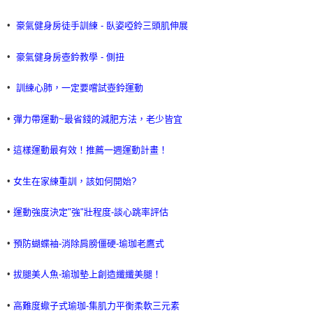
•
豪氣健身房徒手訓練 - 臥姿啞鈴三頭肌伸展
•
豪氣健身房壺鈴教學 - 側扭
•
訓練心肺，一定要嚐試壺鈴運動
•
彈力帶運動~最省錢的減肥方法，老少皆宜
•
這樣運動最有效！推薦一週運動計畫！
•
女生在家練重訓，該如何開始?
•
運動強度決定"強"壯程度-談心跳率評估
•
預防蝴蝶袖-消除肩膀僵硬-瑜珈老鷹式
•
拔腿美人魚-瑜珈墊上創造纖纖美腿！
•
高難度蠍子式瑜珈-集肌力平衡柔軟三元素