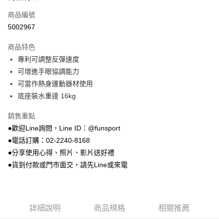
合作金庫商業銀行
第一商業銀行
LINE Pay
商品編號
華南商業銀行
彰化商業銀行
5002967
Apple Pay
上海商業儲蓄銀行
台北富邦商業銀行
國泰世華商業銀行
兆豐國際商業銀行
商品特色
街口支付
臺灣中小企業銀行
台中商業銀行
專利可調整反彈速度
匯豐（台灣）商業銀行
華泰商業銀行
悠遊付
可增進手眼協調能力
聯邦商業銀行
遠東國際商業銀行
元大商業銀行
永豐商業銀行
可當作熱身運動器材使用
Google Pay
玉山商業銀行
星展（台灣）商業銀行
底座裝水重達 16kg
台新國際商業銀行
中國信託商業銀行
AFTEE先享後付
台灣樂天信用卡公司
相關說明
銷售重點
【關於「AFTEE先享後付」】
●歡迎Line詢問，Line ID：@funsport
ATM付款
AFTEE先享後付是「在收到商品之後才付款」的支付方式。 讓您購物簡單
●電話訂購：02-2240-8168
便利好安心！
●分享使用心得、照片、影片送好禮
１．簡單：不需註冊會員、不需綁卡、不需儲值。
運送方式
２．便利：只要手機號碼，簡訊認證，即可結帳。
●貨到付款或門市面交，請先Line或來電
３．安心：先確認商品／服務後，再付款。
宅配
每筆NT$100，滿NT$999(含以上)免運費
【「AFTEE先享後付」結帳流程】
１．於結帳方式選擇「AFTEE先享後付」後，將跳轉至「AFTEE先享後付」
離島宅配(郵局)
結帳頁面，進行簡訊認證並確認金額後，即可完成結帳。
詳細說明
商品規格
相關推薦
２．訂單成立數日內，您將收到繳費通知簡訊。
每筆NT$100，滿NT$999(含以上)免運費