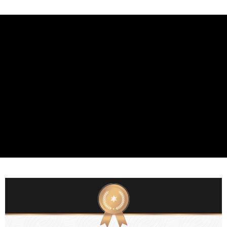
３．收到繳費通知簡訊後14天內，點擊此簡訊中的連結，可透過四大超商／
ATM／網路銀行／等多元方式進行付款，方視為交易完成。
※ 請注意：結帳手續完成當下不需立刻繳費，但若您需要取消訂單，請聯絡
購買商品的店家。未經商家同意取消之訂單仍視為有效，需透過AFTEE先享
後付繳納相關費用。
※ 交易是否成功請以「AFTEE先享後付 」之結帳頁面顯示為準，若有關於
是否繳費成功／繳費後需取消欲退款等相關疑問，請聯繫「AFTEE先享後付
客戶支援中心」
https://netprotections.freshdesk.com/support/home
【注意事項】
１．透過由恩沛科技股份有限公司提供之「AFTEE先享後付」服務完成之交
易，需依本服務之必要範圍內提供個人資料，並將交易相關給付款項請求債
權轉讓予恩沛科技股份有限公司。
２．關於個人資料處理事宜，請瀏覽以下網址：
https://aftee.tw/terms/#terms3
３．未成年的使用者請事先徵得法定代理人或監護人之同意方可使用
「AFTEE先享後付」，若未經同意申辦者引起之損失，本公司不負相關責
任。
４．使用「AFTEE先享後付」時，將依據個別帳號之用戶狀況，依本公司即
時審查核予不同之上限額度；若仍有額度不足之情形，本公司將視審查結果
請求用戶進行身份認證。
５．嚴禁一人註冊多個帳號或使用他人資訊註冊。若發現惡意使用之情形，
恩沛科技股份有限公司將有權停止該用戶之使用額度並採取法律行動。