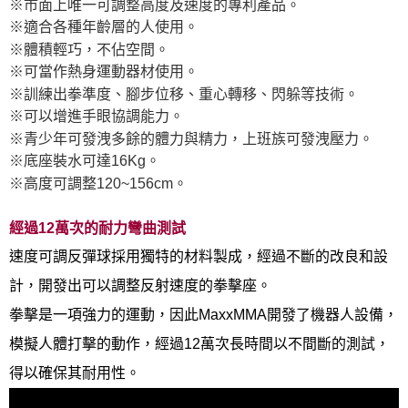
※市面上唯一可調整高度及速度的專利產品。
※適合各種年齡層的人使用。
※體積輕巧，不佔空間。
※可當作熱身運動器材使用。
※訓練出拳準度、腳步位移、重心轉移、閃躲等技術。
※可以增進手眼協調能力。
※青少年可發洩多餘的體力與精力，上班族可發洩壓力。
※底座裝水可達16Kg。
※高度可調整120~156cm。
經過12萬次的耐力彎曲測試
速度可調反彈球採用獨特的材料製成，經過不斷的改良和設
計，開發出可以調整反射速度的拳擊座。
拳擊是一項強力的運動，因此MaxxMMA開發了機器人設備，
模擬人體打擊的動作，經過12萬次長時間以不間斷的測試，
得以確保其耐用性。