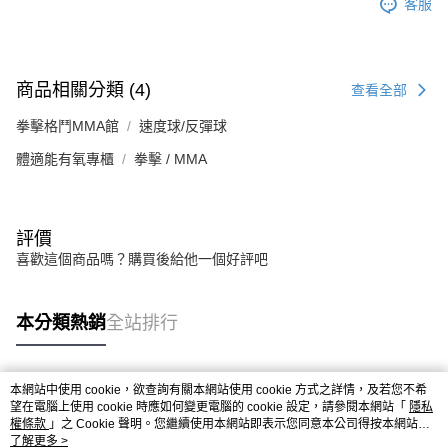
客服
商品相關分類 (4)
查看全部
拳擊格鬥MMA館
速度球/反彈球
體適能有氧專櫃
拳擊 / MMA
評價
喜歡這個商品嗎？購買後給他一個好評吧
本分類熱銷
全站排行
本網站中使用 cookie，欲查詢有關本網站使用 cookie 方式之詳情，及若您不希
熱門標籤
望在電腦上使用 cookie 時應如何變更電腦的 cookie 設定，請參閱本網站「
隱私
權條款
」之 Cookie 聲明。您繼續使用本網站即表示您同意本公司得按本網站使
用條款之 Cookie 聲明使用 cookie。
了解更多 >