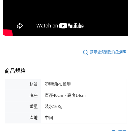
顯示電腦版詳細說明
商品規格
材質
塑膠鋼PU橡膠
底座
直徑40cm，高度14cm
重量
裝水16Kg
產地
中國