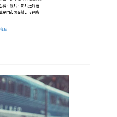
心！
用心得、照片、影片送好禮
：不需註冊會員、不需綁卡、不需儲值。
或是門市面交請Line連絡
：只要手機號碼，簡訊認證，即可結帳。
：先確認商品／服務後，再付款。
EE先享後付」結帳流程】
客服
00，滿NT$999(含以上)免運費
方式選擇「AFTEE先享後付」後，將跳轉至「AFTEE先享後
頁面，進行簡訊認證並確認金額後，即可完成結帳。
郵局)
成立數日內，您將收到繳費通知簡訊。
費通知簡訊後14天內，點擊此簡訊中的連結，可透過四大超商
00，滿NT$999(含以上)免運費
網路銀行／等多元方式進行付款，方視為交易完成。
：結帳手續完成當下不需立刻繳費，但若您需要取消訂單，請聯
的店家。未經商家同意取消之訂單仍視為有效，需透過AFTEE
繳納相關費用。
否成功請以「AFTEE先享後付 」之結帳頁面顯示為準，若有關於
功／繳費後需取消欲退款等相關疑問，請聯繫「AFTEE先享後
援中心」
https://netprotections.freshdesk.com/support/home
項】
恩沛科技股份有限公司提供之「AFTEE先享後付」服務完成之
依本服務之必要範圍內提供個人資料，並將交易相關給付款項請
讓予恩沛科技股份有限公司。
個人資料處理事宜，請瀏覽以下網址：
ee.tw/terms/#terms3
年的使用者請事先徵得法定代理人或監護人之同意方可使用