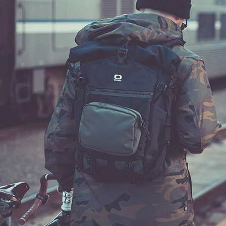
「AFTE
任。
４．使用「
即時審查
結果請求
５．嚴禁
形，恩沛
動。