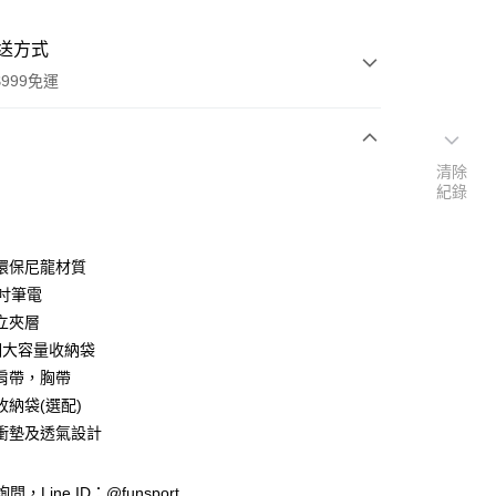
送方式
999免運
清除
次付款
紀錄
環保尼龍材質
5吋筆電
立夾層
個大容量收納袋
肩帶，胸帶
y
收納袋(選配)
享後付
衝墊及透氣設計
FTEE先享後付」】
詢問，Line ID：@funsport
先享後付是「在收到商品之後才付款」的支付方式。 讓您購物簡單