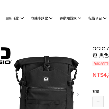
最新活動
教練小講堂
運動知識家
租借項目
OGIO 
包-黑色
宅配滿NT$
NT$4,
數量