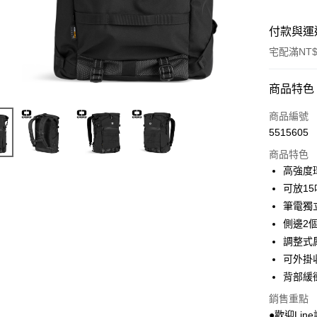
付款與運
宅配滿NT$
付款方式
商品特色
信用卡一
商品編號
5515605
LINE Pay
商品特色
Apple Pay
高強度
可放1
街口支付
筆電獨
悠遊付
側邊2
調整式
Google Pa
可外掛
AFTEE先
背部緩
相關說明
銷售重點
【關於「A
ATM付款
●歡迎Line
AFTEE