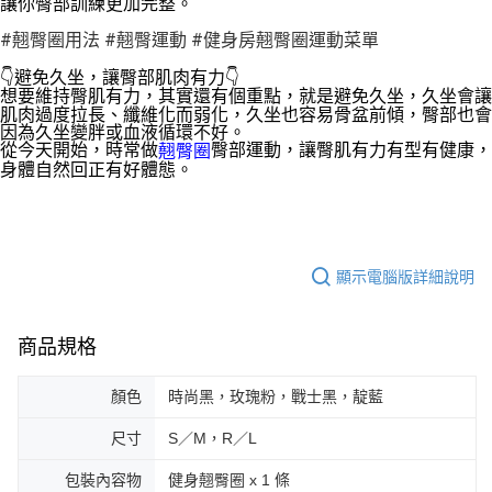
讓你臀部訓練更加完整。

#翹臀圈用法
#翹臀運動
#健身房翹臀圈運動菜單
👇避免久坐，讓臀部肌肉有力👇

想要維持臀肌有力，其實還有個重點，就是避免久坐，久坐會讓
肌肉過度拉長、纖維化而弱化，久坐也容易骨盆前傾，臀部也會
因為久坐變胖或血液循環不好。

從今天開始，時常做
臀部運動，讓臀肌有力有型有健康，
翹臀圈
顯示電腦版詳細說明
商品規格
顏色
時尚黑，玫瑰粉，戰士黑，靛藍
尺寸
S／M，R／L
包裝內容物
健身翹臀圈 x 1 條