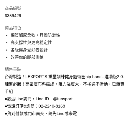
信用卡一次付款
商品編號
信用卡分期付款
6359429
3 期 0 利率 每期
NT$166
21家銀行
商品特色
合作金庫商業銀行
第一商業銀行
LINE Pay
棉質觸感柔軟，具備防滑性
華南商業銀行
彰化商業銀行
高支撐性與更高穩定性
Apple Pay
上海商業儲蓄銀行
台北富邦商業銀行
國泰世華商業銀行
兆豐國際商業銀行
各級健身愛好者設計
街口支付
臺灣中小企業銀行
台中商業銀行
改善你的腿部訓練
匯豐（台灣）商業銀行
華泰商業銀行
悠遊付
聯邦商業銀行
遠東國際商業銀行
銷售重點
元大商業銀行
永豐商業銀行
Google Pay
台灣製造！LEXPORTS 重量訓練健身翹臀圈hip band--進階版2.0-
玉山商業銀行
星展（台灣）商業銀行
練臀必勝！高密度布料織成，阻力強度大，不捲邊不滑動，已熱賣
台新國際商業銀行
中國信託商業銀行
AFTEE先享後付
千組
台灣樂天信用卡公司
相關說明
●歡迎Line詢問，Line ID：@funsport
【關於「AFTEE先享後付」】
ATM付款
●電話訂購&詢問：02-2240-8168
AFTEE先享後付是「在收到商品之後才付款」的支付方式。 讓您購物簡單
便利好安心！
●貨到付款或門市面交，請先Line或來電
１．簡單：不需註冊會員、不需綁卡、不需儲值。
運送方式
２．便利：只要手機號碼，簡訊認證，即可結帳。
３．安心：先確認商品／服務後，再付款。
宅配