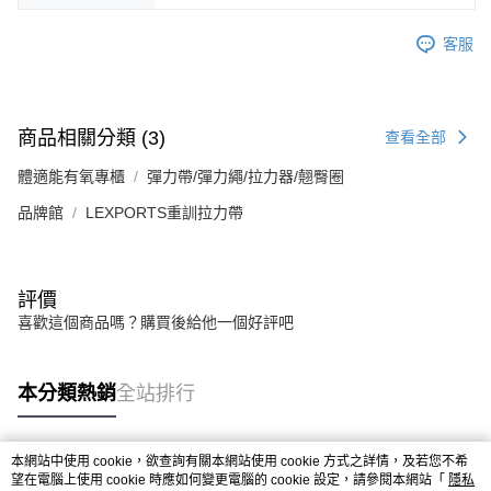
客服
商品相關分類 (3)
查看全部
體適能有氧專櫃
彈力帶/彈力繩/拉力器/翹臀圈
品牌館
LEXPORTS重訓拉力帶
評價
喜歡這個商品嗎？購買後給他一個好評吧
本分類熱銷
全站排行
本網站中使用 cookie，欲查詢有關本網站使用 cookie 方式之詳情，及若您不希
熱門標籤
望在電腦上使用 cookie 時應如何變更電腦的 cookie 設定，請參閱本網站「
隱私