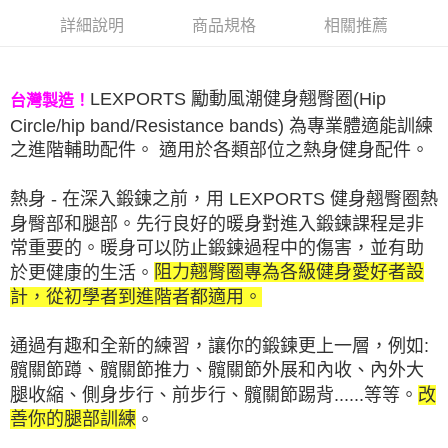
每筆NT$100，滿NT$999(含以上)免運費
【「AFTEE先享後付」結帳流程】
詳細說明
商品規格
相關推薦
１．於結帳方式選擇「AFTEE先享後付」後，將跳轉至「AFTEE先享後付」
離島宅配(郵局)
結帳頁面，進行簡訊認證並確認金額後，即可完成結帳。
２．訂單成立數日內，您將收到繳費通知簡訊。
每筆NT$100，滿NT$999(含以上)免運費
３．收到繳費通知簡訊後14天內，點擊此簡訊中的連結，可透過四大超商／
LEXPORTS 勵動風潮健身翹臀圈(Hip
台灣製造！
ATM／網路銀行／等多元方式進行付款，方視為交易完成。
Circle/hip band/Resistance bands) 為專業體適能訓練
※ 請注意：結帳手續完成當下不需立刻繳費，但若您需要取消訂單，請聯絡
購買商品的店家。未經商家同意取消之訂單仍視為有效，需透過AFTEE先享
之進階輔助配件。 適用於各類部位之熱身健身配件。
後付繳納相關費用。
※ 交易是否成功請以「AFTEE先享後付 」之結帳頁面顯示為準，若有關於
熱身 - 在深入鍛鍊之前，用 LEXPORTS 健身翹臀圈熱
是否繳費成功／繳費後需取消欲退款等相關疑問，請聯繫「AFTEE先享後付
客戶支援中心」
https://netprotections.freshdesk.com/support/home
身臀部和腿部。先行良好的暖身對進入鍛鍊課程是非
常重要的。暖身可以防止鍛鍊過程中的傷害，並有助
【注意事項】
於更健康的生活。
阻力翹臀圈專為各級健身愛好者設
１．透過由恩沛科技股份有限公司提供之「AFTEE先享後付」服務完成之交
易，需依本服務之必要範圍內提供個人資料，並將交易相關給付款項請求債
計，從初學者到進階者都適用。
權轉讓予恩沛科技股份有限公司。
２．關於個人資料處理事宜，請瀏覽以下網址：
通過有趣和全新的練習，讓你的鍛鍊更上一層，例如:
https://aftee.tw/terms/#terms3
３．未成年的使用者請事先徵得法定代理人或監護人之同意方可使用
髖關節蹲、髖關節推力、髖關節外展和內收、內外大
「AFTEE先享後付」，若未經同意申辦者引起之損失，本公司不負相關責
腿收縮、側身步行、前步行、髖關節踢背......等等。
改
任。
４．使用「AFTEE先享後付」時，將依據個別帳號之用戶狀況，依本公司即
善你的腿部訓練
。
時審查核予不同之上限額度；若仍有額度不足之情形，本公司將視審查結果