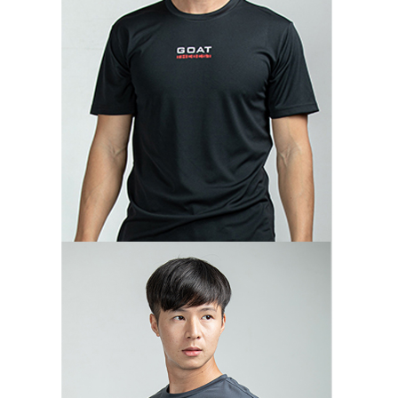
離島宅配(郵局)
結帳頁面，進行簡訊認證並確認金額後，即可完成結帳。
２．訂單成立數日內，您將收到繳費通知簡訊。
每筆NT$100，滿NT$999(含以上)免運費
３．收到繳費通知簡訊後14天內，點擊此簡訊中的連結，可透過四大超商／
ATM／網路銀行／等多元方式進行付款，方視為交易完成。
※ 請注意：結帳手續完成當下不需立刻繳費，但若您需要取消訂單，請聯絡
購買商品的店家。未經商家同意取消之訂單仍視為有效，需透過AFTEE先享
後付繳納相關費用。
※ 交易是否成功請以「AFTEE先享後付 」之結帳頁面顯示為準，若有關於
是否繳費成功／繳費後需取消欲退款等相關疑問，請聯繫「AFTEE先享後付
客戶支援中心」
https://netprotections.freshdesk.com/support/home
【注意事項】
１．透過由恩沛科技股份有限公司提供之「AFTEE先享後付」服務完成之交
易，需依本服務之必要範圍內提供個人資料，並將交易相關給付款項請求債
權轉讓予恩沛科技股份有限公司。
２．關於個人資料處理事宜，請瀏覽以下網址：
https://aftee.tw/terms/#terms3
３．未成年的使用者請事先徵得法定代理人或監護人之同意方可使用
「AFTEE先享後付」，若未經同意申辦者引起之損失，本公司不負相關責
任。
４．使用「AFTEE先享後付」時，將依據個別帳號之用戶狀況，依本公司即
時審查核予不同之上限額度；若仍有額度不足之情形，本公司將視審查結果
請求用戶進行身份認證。
５．嚴禁一人註冊多個帳號或使用他人資訊註冊。若發現惡意使用之情形，
恩沛科技股份有限公司將有權停止該用戶之使用額度並採取法律行動。