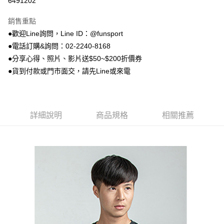
6491202
3 期 0 利率 每期
NT$230
21家銀行
銷售重點
合作金庫商業銀行
第一商業銀行
LINE Pay
●歡迎Line詢問，Line ID：@funsport
華南商業銀行
彰化商業銀行
●電話訂購&詢問：02-2240-8168
Apple Pay
上海商業儲蓄銀行
台北富邦商業銀行
國泰世華商業銀行
兆豐國際商業銀行
●分享心得、照片、影片送$50~$200折價券
街口支付
臺灣中小企業銀行
台中商業銀行
●貨到付款或門市面交，請先Line或來電
匯豐（台灣）商業銀行
華泰商業銀行
悠遊付
聯邦商業銀行
遠東國際商業銀行
元大商業銀行
永豐商業銀行
Google Pay
玉山商業銀行
星展（台灣）商業銀行
詳細說明
商品規格
相關推薦
台新國際商業銀行
中國信託商業銀行
AFTEE先享後付
台灣樂天信用卡公司
相關說明
【關於「AFTEE先享後付」】
ATM付款
AFTEE先享後付是「在收到商品之後才付款」的支付方式。 讓您購物簡單
便利好安心！
１．簡單：不需註冊會員、不需綁卡、不需儲值。
運送方式
２．便利：只要手機號碼，簡訊認證，即可結帳。
３．安心：先確認商品／服務後，再付款。
宅配
每筆NT$100，滿NT$999(含以上)免運費
【「AFTEE先享後付」結帳流程】
１．於結帳方式選擇「AFTEE先享後付」後，將跳轉至「AFTEE先享後付」