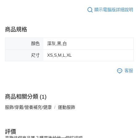
顯示電腦版詳細說明
商品規格
顏色
深灰,黑,白
尺寸
XS,S,M,L,XL
客服
商品相關分類 (1)
服飾/穿戴/營養補充/健康
運動服飾
評價
喜歡這個商品嗎？購買後給他一個好評吧