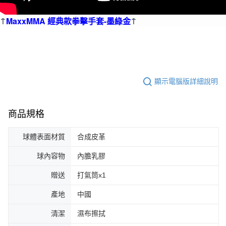
↑
↑
MaxxMMA 經典款拳擊手套-墨綠金
顯示電腦版詳細說明
商品規格
球體表面材質
合成皮革
球內容物
內膽乳膠
贈送
打氣筒x1
產地
中國
清潔
濕布擦拭