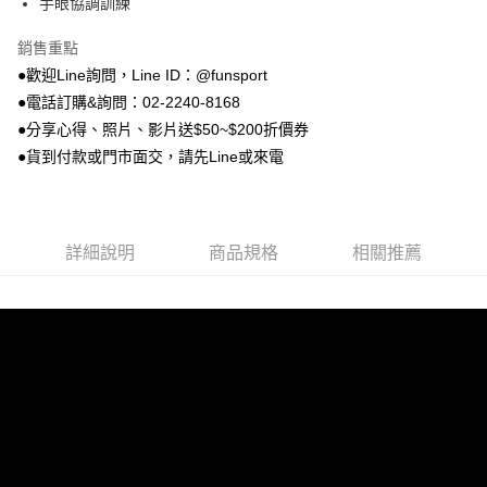
手眼協調訓練
離島宅配(郵局)
結帳頁面，進行簡訊認證並確認金額後，即可完成結帳。
２．訂單成立數日內，您將收到繳費通知簡訊。
每筆NT$100，滿NT$999(含以上)免運費
銷售重點
３．收到繳費通知簡訊後14天內，點擊此簡訊中的連結，可透過四大超商／
ATM／網路銀行／等多元方式進行付款，方視為交易完成。
●歡迎Line詢問，Line ID：@funsport
※ 請注意：結帳手續完成當下不需立刻繳費，但若您需要取消訂單，請聯絡
●電話訂購&詢問：02-2240-8168
購買商品的店家。未經商家同意取消之訂單仍視為有效，需透過AFTEE先享
後付繳納相關費用。
●分享心得、照片、影片送$50~$200折價券
※ 交易是否成功請以「AFTEE先享後付 」之結帳頁面顯示為準，若有關於
●貨到付款或門市面交，請先Line或來電
是否繳費成功／繳費後需取消欲退款等相關疑問，請聯繫「AFTEE先享後付
客戶支援中心」
https://netprotections.freshdesk.com/support/home
【注意事項】
１．透過由恩沛科技股份有限公司提供之「AFTEE先享後付」服務完成之交
詳細說明
商品規格
相關推薦
易，需依本服務之必要範圍內提供個人資料，並將交易相關給付款項請求債
權轉讓予恩沛科技股份有限公司。
２．關於個人資料處理事宜，請瀏覽以下網址：
https://aftee.tw/terms/#terms3
３．未成年的使用者請事先徵得法定代理人或監護人之同意方可使用
「AFTEE先享後付」，若未經同意申辦者引起之損失，本公司不負相關責
任。
４．使用「AFTEE先享後付」時，將依據個別帳號之用戶狀況，依本公司即
時審查核予不同之上限額度；若仍有額度不足之情形，本公司將視審查結果
請求用戶進行身份認證。
５．嚴禁一人註冊多個帳號或使用他人資訊註冊。若發現惡意使用之情形，
恩沛科技股份有限公司將有權停止該用戶之使用額度並採取法律行動。