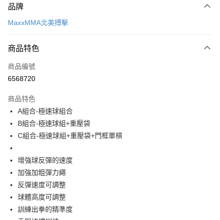
品牌
信用卡一次付款
MaxxMMA北美搏擊
LINE Pay
商品特色
Apple Pay
商品編號
街口支付
6568720
悠遊付
商品特色
Google Pay
A組合-極速球組合
AFTEE先享後付
B組合-極速球組+重壓袋
相關說明
C組合-極速球組+重壓袋+門框單槓
【關於「AFTEE先享後付」】
ATM付款
AFTEE先享後付是「在收到商品之後才付款」的支付方式。 讓您購物簡單
增強球反彈的速度
便利好安心！
１．簡單：不需註冊會員、不需綁卡、不需儲值。
加強加粗彈力繩
運送方式
２．便利：只要手機號碼，簡訊認證，即可結帳。
反彈速度可調整
３．安心：先確認商品／服務後，再付款。
宅配
球體高度可調整
每筆NT$100，滿NT$999(含以上)免運費
【「AFTEE先享後付」結帳流程】
訓練出拳的精準度
１．於結帳方式選擇「AFTEE先享後付」後，將跳轉至「AFTEE先享後付」