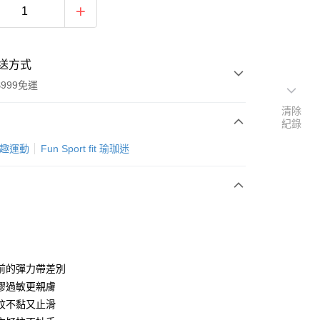
送方式
999免運
清除
紀錄
次付款
t 趣運動
Fun Sport fit 瑜珈迷
期付款
0 利率 每期
NT$333
21家銀行
庫商業銀行
第一商業銀行
付款
業銀行
彰化商業銀行
業儲蓄銀行
台北富邦商業銀行
華商業銀行
兆豐國際商業銀行
前的彈力帶差別
小企業銀行
台中商業銀行
膠過敏更親膚
台灣）商業銀行
華泰商業銀行
紋不黏又止滑
業銀行
遠東國際商業銀行