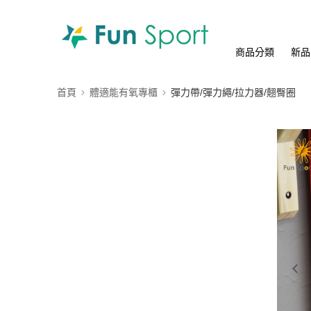
商品分類
新品
首頁
體適能有氧專櫃
彈力帶/彈力繩/拉力器/翹臀圈