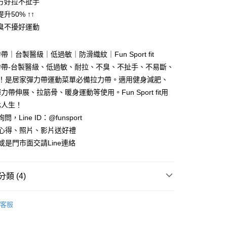
方好拉不扯手
業銀行
永豐商業銀行
升50% ↑↑
業銀行
星展（台灣）商業銀行
際商業銀行
中國信託商業銀行
y
臭不擾好運動
天信用卡公司
享後付
｜台製醫級｜低過敏｜防滑織紋｜Fun Sport fit
力帶-台製醫級、低過敏、耐拉、不臭、不扯手、不易斷、
FTEE先享後付」】
先享後付是「在收到商品之後才付款」的支付方式。 讓您購物簡單
量！是居家彈力帶運動菜單必備拉力帶。適用健身減肥、
心！
帶伸展、拉筋骨、暖身運動等使用。Fun Sport fit用
：不需註冊會員、不需綁卡、不需儲值。
：只要手機號碼，簡訊認證，即可結帳。
化人生！
：先確認商品／服務後，再付款。
詢問，Line ID：@funsport
付款
用心得、照片、影片送好禮
EE先享後付」結帳流程】
00，滿NT$999(含以上)免運費
方式選擇「AFTEE先享後付」後，將跳轉至「AFTEE先享後
或是門市面交請Line連絡
頁面，進行簡訊認證並確認金額後，即可完成結帳。
付款
成立數日內，您將收到繳費通知簡訊。
費通知簡訊後14天內，點擊此簡訊中的連結，可透過四大超商
00，滿NT$999(含以上)免運費
類 (4)
網路銀行／等多元方式進行付款，方視為交易完成。
：結帳手續完成當下不需立刻繳費，但若您需要取消訂單，請聯
的店家。未經商家同意取消之訂單仍視為有效，需透過AFTEE
氧專櫃
彈力帶/彈力繩/拉力器/翹臀圈
繳納相關費用。
00，滿NT$999(含以上)免運費
客服
FunSport趣運動
否成功請以「AFTEE先享後付 」之結帳頁面顯示為準，若有關於
功／繳費後需取消欲退款等相關疑問，請聯繫「AFTEE先享後
郵局)