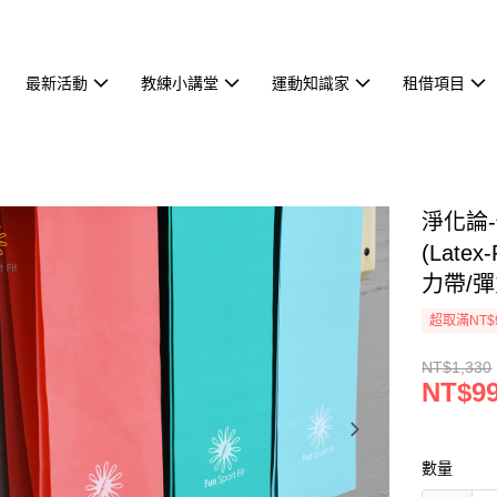
最新活動
教練小講堂
運動知識家
租借項目
淨化論-
(Latex-
力帶/彈
超取滿NT$
NT$1,330
NT$9
數量