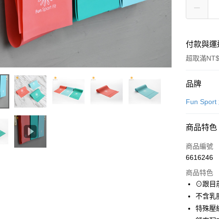
付款與運
超取滿NT$
付款方式
品牌
信用卡一
Fun Spor
信用卡分
商品特色
3 期 
商品編號
合作金
超商取貨
6616246
華南商
LINE Pay
上海商
商品特色
國泰世
⊙跟目
Apple Pay
臺灣中
不含乳
匯豐（
街口支付
特殊壓
聯邦商