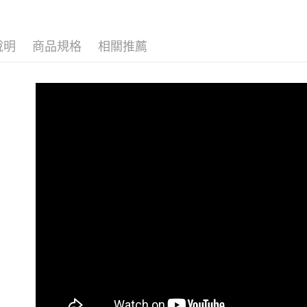
✦樂齡銀髮
付客戶支
每筆NT$1
✦強化肩膀
【注意事
１．透過由
說明
商品規格
相關推薦
交易，需
求債權轉
２．關於
https://aft
３．未成
「AFTE
任。
４．使用「
即時審查
結果請求
５．嚴禁
形，恩沛
動。