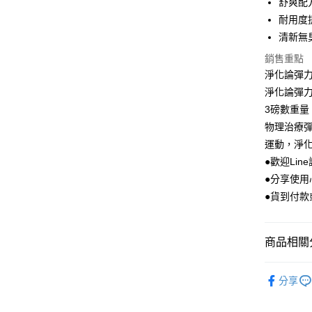
舒爽配
元大商
悠遊付
耐用度提
玉山商
台新國
Google Pa
清新無
台灣樂
銷售重點
AFTEE先
淨化論彈力帶
相關說明
淨化論彈
【關於「A
ATM付款
AFTEE
3磅數重
便利好安
物理治療彈力
１．簡單
２．便利
運動，淨
運送方式
３．安心
●歡迎Line
全家取貨
●分享使
【「AFT
每筆NT$1
１．於結帳
●貨到付款
付」結帳
7-11取貨
２．訂單
３．收到繳
每筆NT$1
商品相關分
／ATM／
※ 請注意
宅配
絡購買商品
體適能有
先享後付
每筆NT$1
分享
品牌館
※ 交易是
是否繳費成
離島宅配(