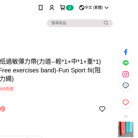
0
中文 (繁體)
低過敏彈力帶(力道--輕*1+中*1+重*1)
Free exercises band)-Fun Sport fit(阻
力繩)
999免運
99