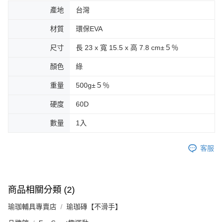
產地
台灣
材質
環保EVA
尺寸
長 23 x 寬 15.5 x 高 7.8 cm±５％
顏色
綠
重量
500g±５％
硬度
60D
數量
1入
客服
商品相關分類 (2)
瑜珈輔具專賣店
瑜珈磚【不滑手】