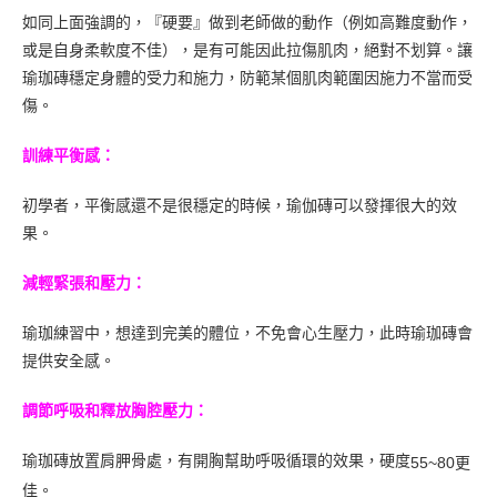
如同上面強調的，『硬要』做到老師做的動作（例如高難度動作，
或是自身柔軟度不佳），是有可能因此拉傷肌肉，絕對不划算。讓
瑜珈磚穩定身體的受力和施力，防範某個肌肉範圍因施力不當而受
傷。
訓練平衡感：
初學者，平衡感還不是很穩定的時候，瑜伽磚可以發揮很大的效
果。
減輕緊張和壓力：
瑜珈練習中，想達到完美的體位，不免會心生壓力，此時瑜珈磚會
提供安全感。
調節呼吸和釋放胸腔壓力：
瑜珈磚放置肩胛骨處，有開胸幫助呼吸循環的效果，硬度
更
55~80
佳。