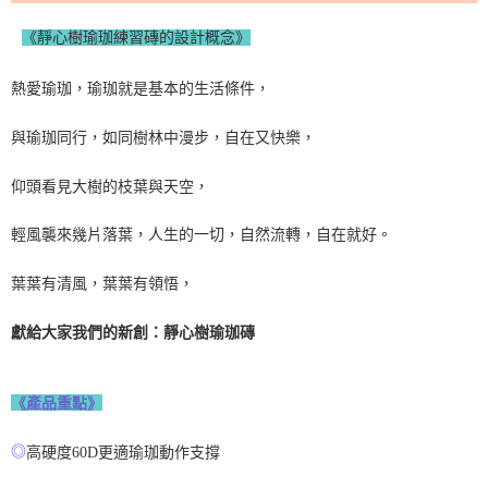
《靜心樹瑜珈練習磚的設計概念》
熱愛瑜珈，瑜珈就是基本的生活條件，
與瑜珈同行，如同樹林中漫步，自在又快樂，
仰頭看見大樹的枝葉與天空，
輕風襲來幾片落葉，人生的一切，自然流轉，自在就好。
葉葉有清風，葉葉有領悟，
獻給大家我們的新創：靜心樹瑜珈磚
《產品重點》
◎
高硬度
60D
更適瑜珈動作支撐