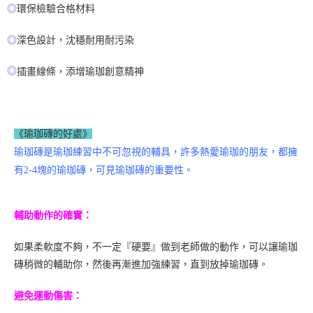
◎
環保檢驗合格材料
◎
深色設計，沈穩耐用耐污染
◎
插畫線條，添增瑜珈創意精神
《瑜珈磚的好處》
瑜珈磚是瑜珈練習中不可忽視的輔具，許多熱愛瑜珈的朋友，都擁
有
2-4
塊的瑜珈磚，可見瑜珈磚的重要性。
輔助動作的確實：
如果柔軟度不夠，不一定『硬要』做到老師做的動作，可以讓瑜珈
磚稍微的輔助你，然後再漸進加強練習，直到放掉瑜珈磚。
避免運動傷害：