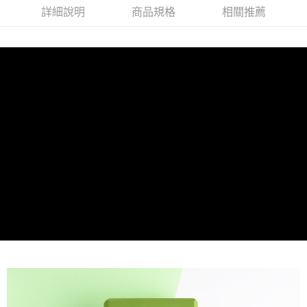
7-11取貨付款
※ 請注意：結帳手續完成當下不需立刻繳費，但若您需要取消訂單，請聯絡
詳細說明
商品規格
相關推薦
每筆NT$100，滿NT$999(含以上)免運費
購買商品的店家。未經商家同意取消之訂單仍視為有效，需透過AFTEE先享
後付繳納相關費用。
付款後7-11取貨
※ 交易是否成功請以「AFTEE先享後付 」之結帳頁面顯示為準，若有關於
是否繳費成功／繳費後需取消欲退款等相關疑問，請聯繫「AFTEE先享後付
每筆NT$100，滿NT$999(含以上)免運費
客戶支援中心」
https://netprotections.freshdesk.com/support/home
宅配
【注意事項】
１．透過由恩沛科技股份有限公司提供之「AFTEE先享後付」服務完成之交
每筆NT$100，滿NT$999(含以上)免運費
易，需依本服務之必要範圍內提供個人資料，並將交易相關給付款項請求債
權轉讓予恩沛科技股份有限公司。
離島宅配(郵局)
２．關於個人資料處理事宜，請瀏覽以下網址：
每筆NT$100，滿NT$999(含以上)免運費
https://aftee.tw/terms/#terms3
３．未成年的使用者請事先徵得法定代理人或監護人之同意方可使用
「AFTEE先享後付」，若未經同意申辦者引起之損失，本公司不負相關責
任。
４．使用「AFTEE先享後付」時，將依據個別帳號之用戶狀況，依本公司即
時審查核予不同之上限額度；若仍有額度不足之情形，本公司將視審查結果
請求用戶進行身份認證。
５．嚴禁一人註冊多個帳號或使用他人資訊註冊。若發現惡意使用之情形，
恩沛科技股份有限公司將有權停止該用戶之使用額度並採取法律行動。