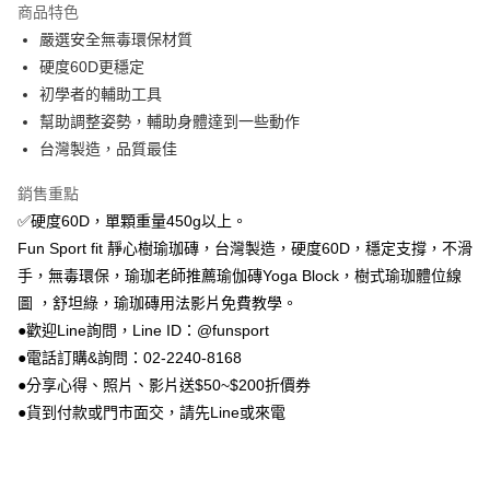
商品特色
Apple Pay
嚴選安全無毒環保材質
硬度60D更穩定
街口支付
初學者的輔助工具
悠遊付
幫助調整姿勢，輔助身體達到一些動作
台灣製造，品質最佳
Google Pay
銷售重點
AFTEE先享後付
✅硬度60D，單顆重量450g以上。
相關說明
Fun Sport fit 靜心樹瑜珈磚，台灣製造，硬度60D，穩定支撐，不滑
【關於「AFTEE先享後付」】
ATM付款
AFTEE先享後付是「在收到商品之後才付款」的支付方式。 讓您購物簡單
手，無毒環保，瑜珈老師推薦瑜伽磚Yoga Block，樹式瑜珈體位線
便利好安心！
圖 ，舒坦綠，瑜珈磚用法影片免費教學。
１．簡單：不需註冊會員、不需綁卡、不需儲值。
運送方式
２．便利：只要手機號碼，簡訊認證，即可結帳。
●歡迎Line詢問，Line ID：@funsport
３．安心：先確認商品／服務後，再付款。
全家取貨付款
●電話訂購&詢問：02-2240-8168
每筆NT$100，滿NT$999(含以上)免運費
●分享心得、照片、影片送$50~$200折價券
【「AFTEE先享後付」結帳流程】
１．於結帳方式選擇「AFTEE先享後付」後，將跳轉至「AFTEE先享後付」
●貨到付款或門市面交，請先Line或來電
付款後全家取貨
結帳頁面，進行簡訊認證並確認金額後，即可完成結帳。
２．訂單成立數日內，您將收到繳費通知簡訊。
每筆NT$100，滿NT$999(含以上)免運費
３．收到繳費通知簡訊後14天內，點擊此簡訊中的連結，可透過四大超商／
ATM／網路銀行／等多元方式進行付款，方視為交易完成。