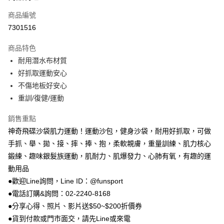
商品編號
街口支付
7301516
悠遊付
商品特色
Google Pay
耐用潛水布材質
AFTEE先享後付
好抓取運動安心
相關說明
不傷地板好安心
【關於「AFTEE先享後付」】
重訓/復健/運動
ATM付款
AFTEE先享後付是「在收到商品之後才付款」的支付方式。 讓您購物簡單
便利好安心！
銷售重點
１．簡單：不需註冊會員、不需綁卡、不需儲值。
運送方式
神奇飛碟沙袋肌力運動！運動沙包，健身沙袋，耐用好抓取，可做
２．便利：只要手機號碼，簡訊認證，即可結帳。
３．安心：先確認商品／服務後，再付款。
宅配
手抓、舉、拋、接、摔、捧、抱，柔軟親膚，重量訓練、肌力核心
鍛練、趣味銀髮族運動，肌耐力、肌爆發力、心肺有氧，有趣的運
每筆NT$100，滿NT$999(含以上)免運費
【「AFTEE先享後付」結帳流程】
１．於結帳方式選擇「AFTEE先享後付」後，將跳轉至「AFTEE先享後付」
動用品
離島宅配(郵局)
結帳頁面，進行簡訊認證並確認金額後，即可完成結帳。
●歡迎Line詢問，Line ID：@funsport
２．訂單成立數日內，您將收到繳費通知簡訊。
每筆NT$100，滿NT$999(含以上)免運費
●電話訂購&詢問：02-2240-8168
３．收到繳費通知簡訊後14天內，點擊此簡訊中的連結，可透過四大超商／
ATM／網路銀行／等多元方式進行付款，方視為交易完成。
●分享心得、照片、影片送$50~$200折價券
※ 請注意：結帳手續完成當下不需立刻繳費，但若您需要取消訂單，請聯絡
●貨到付款或門市面交，請先Line或來電
購買商品的店家。未經商家同意取消之訂單仍視為有效，需透過AFTEE先享