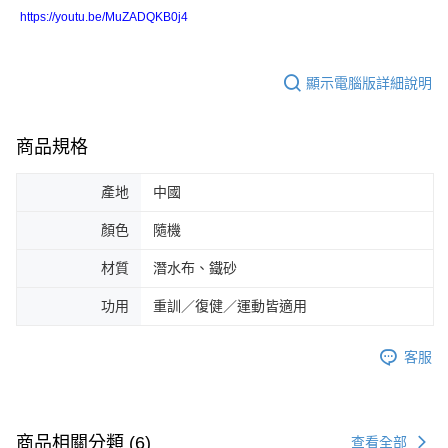
https://youtu.be/MuZADQKB0j4
顯示電腦版詳細說明
商品規格
產地
中國
顏色
隨機
材質
潛水布、鐵砂
功用
重訓／復健／運動皆適用
客服
商品相關分類 (6)
查看全部