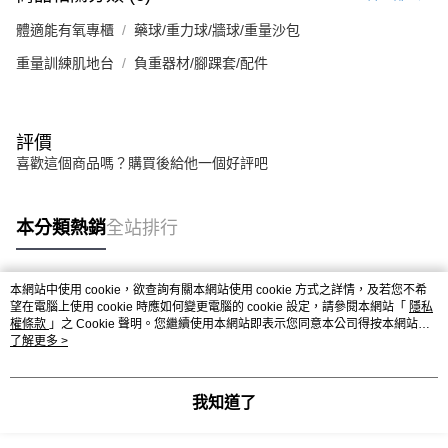
體適能有氧專櫃
藥球/重力球/牆球/重量沙包
重量訓練肌地台
負重器材/腳踝套/配件
評價
喜歡這個商品嗎？購買後給他一個好評吧
本分類熱銷
全站排行
本網站中使用 cookie，欲查詢有關本網站使用 cookie 方式之詳情，及若您不希
熱門標籤
望在電腦上使用 cookie 時應如何變更電腦的 cookie 設定，請參閱本網站「
隱私
權條款
」之 Cookie 聲明。您繼續使用本網站即表示您同意本公司得按本網站使
用條款之 Cookie 聲明使用 cookie。
了解更多 >
我知道了