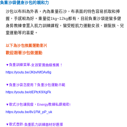
負重沙袋健身沙包的親和力
沙包以布料為外表，內為重量石沙，布表面的特色容易抓取和捧
握，手感較為好。重量從
1kg~12kg
都有，目前負重沙袋是蠻多健
身房教練會置入肌力訓練課程，蠻受輕肌力運動女孩、銀髮族、兒
童運動等的喜愛。
以下為沙包推薦運動影片
歡迎跟著沙包做運動
-
▼
負重訓練菜單
女孩緊實曲線推薦！
https://youtu.be/JKbvNfOAv8g
▼
負重沙袋怎麼用？負重沙包運動示範
https://youtu.be/dEPtcK9XgFk
▼
軟式沙包讓我瘦，
Energy
教練私課揭密
!
https://youtu.be/8v1FM_pP_uk
-
▼
軟式壺鈴
負重肌力訓練器材好選擇