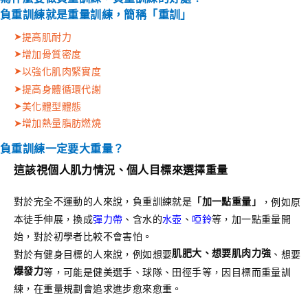
負重訓練就是重量訓練，簡稱「重訓」
➤
提高肌耐力
➤
增加骨質密度
➤
以強化肌肉緊實度
➤
提高身體循環代謝
➤
美化體型體態
➤
增加熱量脂肪燃燒
負重訓練一定要大重量？
這該視個人肌力情況、個人目標來選擇重量
對於完全不運動的人來說，負重訓練就是
「加一點重量」
，例如原
本徒手伸展，換成
彈力帶
、含水的
水壺
、
啞鈴
等，加一點重量開
始，對於初學者比較不會害怕。
肌肥大、想要肌肉力強
對於有健身目標的人來說，例如想要
、想要
爆發力
等，可能是健美選手、球隊、田徑手等，因目標而重量訓
練，在重量規劃會追求進步愈來愈重。