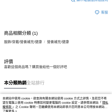
客服
商品相關分類 (1)
服飾/穿戴/營養補充/健康
營養補充/健康
評價
喜歡這個商品嗎？購買後給他一個好評吧
本分類熱銷
全站排行
本網站中使用 cookie，欲查詢有關本網站使用 cookie 方式之詳情，及若您不希
熱門標籤
望在電腦上使用 cookie 時應如何變更電腦的 cookie 設定，請參閱本網站「
隱私
權條款
」之 Cookie 聲明。您繼續使用本網站即表示您同意本公司得按本網站使
用條款之 Cookie 聲明使用 cookie。
了解更多 >