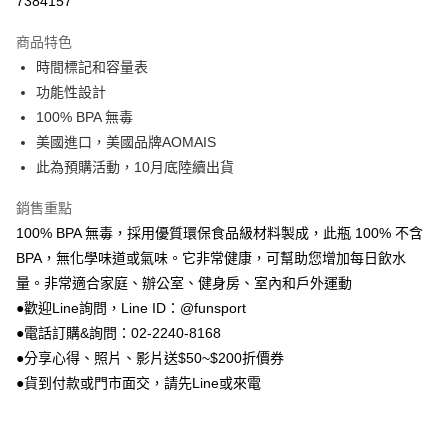
7384157
3 期 0 利率 每期
NT$326
21家銀行
商品特色
合作金庫商業銀行
第一商業銀行
LINE Pay
時間標記和容量表
華南商業銀行
彰化商業銀行
功能性設計
Apple Pay
上海商業儲蓄銀行
台北富邦商業銀行
國泰世華商業銀行
兆豐國際商業銀行
100% BPA 無毒
街口支付
臺灣中小企業銀行
台中商業銀行
美國進口，美國品牌AOMAIS
匯豐（台灣）商業銀行
華泰商業銀行
此為預購活動，10月底陸續出貨
悠遊付
聯邦商業銀行
遠東國際商業銀行
元大商業銀行
永豐商業銀行
Google Pay
銷售重點
玉山商業銀行
星展（台灣）商業銀行
100% BPA 無毒，採用優質環保食品級材料製成，此瓶 100% 不含
台新國際商業銀行
中國信託商業銀行
AFTEE先享後付
BPA，無化學味道或氣味。它非常健康，可幫助您增加每日飲水
台灣樂天信用卡公司
相關說明
量。非常適合家庭、辦公室、健身房、室內和戶外運動
【關於「AFTEE先享後付」】
ATM付款
●歡迎Line詢問，Line ID：@funsport
AFTEE先享後付是「在收到商品之後才付款」的支付方式。 讓您購物簡單
便利好安心！
●電話訂購&詢問：02-2240-8168
１．簡單：不需註冊會員、不需綁卡、不需儲值。
運送方式
●分享心得、照片、影片送$50~$200折價券
２．便利：只要手機號碼，簡訊認證，即可結帳。
３．安心：先確認商品／服務後，再付款。
●貨到付款或門市面交，請先Line或來電
宅配
每筆NT$100，滿NT$999(含以上)免運費
【「AFTEE先享後付」結帳流程】
１．於結帳方式選擇「AFTEE先享後付」後，將跳轉至「AFTEE先享後付」