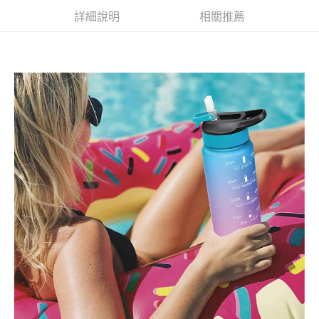
離島宅配(郵局)
結帳頁面，進行簡訊認證並確認金額後，即可完成結帳。
２．訂單成立數日內，您將收到繳費通知簡訊。
詳細說明
相關推薦
每筆NT$100，滿NT$999(含以上)免運費
３．收到繳費通知簡訊後14天內，點擊此簡訊中的連結，可透過四大超商／
ATM／網路銀行／等多元方式進行付款，方視為交易完成。
※ 請注意：結帳手續完成當下不需立刻繳費，但若您需要取消訂單，請聯絡
購買商品的店家。未經商家同意取消之訂單仍視為有效，需透過AFTEE先享
後付繳納相關費用。
※ 交易是否成功請以「AFTEE先享後付 」之結帳頁面顯示為準，若有關於
是否繳費成功／繳費後需取消欲退款等相關疑問，請聯繫「AFTEE先享後付
客戶支援中心」
https://netprotections.freshdesk.com/support/home
【注意事項】
１．透過由恩沛科技股份有限公司提供之「AFTEE先享後付」服務完成之交
易，需依本服務之必要範圍內提供個人資料，並將交易相關給付款項請求債
權轉讓予恩沛科技股份有限公司。
２．關於個人資料處理事宜，請瀏覽以下網址：
https://aftee.tw/terms/#terms3
３．未成年的使用者請事先徵得法定代理人或監護人之同意方可使用
「AFTEE先享後付」，若未經同意申辦者引起之損失，本公司不負相關責
任。
４．使用「AFTEE先享後付」時，將依據個別帳號之用戶狀況，依本公司即
時審查核予不同之上限額度；若仍有額度不足之情形，本公司將視審查結果
請求用戶進行身份認證。
５．嚴禁一人註冊多個帳號或使用他人資訊註冊。若發現惡意使用之情形，
恩沛科技股份有限公司將有權停止該用戶之使用額度並採取法律行動。