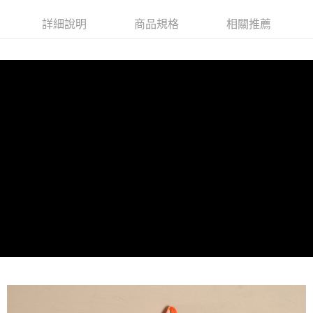
１．於結帳方式選擇「AFTEE先享後付」後，將跳轉至「AFTEE先享後付」
離島宅配(郵局)
結帳頁面，進行簡訊認證並確認金額後，即可完成結帳。
詳細說明
商品規格
相關推薦
２．訂單成立數日內，您將收到繳費通知簡訊。
每筆NT$100，滿NT$999(含以上)免運費
３．收到繳費通知簡訊後14天內，點擊此簡訊中的連結，可透過四大超商／
ATM／網路銀行／等多元方式進行付款，方視為交易完成。
※ 請注意：結帳手續完成當下不需立刻繳費，但若您需要取消訂單，請聯絡
購買商品的店家。未經商家同意取消之訂單仍視為有效，需透過AFTEE先享
後付繳納相關費用。
※ 交易是否成功請以「AFTEE先享後付 」之結帳頁面顯示為準，若有關於
是否繳費成功／繳費後需取消欲退款等相關疑問，請聯繫「AFTEE先享後付
客戶支援中心」
https://netprotections.freshdesk.com/support/home
【注意事項】
１．透過由恩沛科技股份有限公司提供之「AFTEE先享後付」服務完成之交
易，需依本服務之必要範圍內提供個人資料，並將交易相關給付款項請求債
權轉讓予恩沛科技股份有限公司。
２．關於個人資料處理事宜，請瀏覽以下網址：
https://aftee.tw/terms/#terms3
３．未成年的使用者請事先徵得法定代理人或監護人之同意方可使用
「AFTEE先享後付」，若未經同意申辦者引起之損失，本公司不負相關責
任。
４．使用「AFTEE先享後付」時，將依據個別帳號之用戶狀況，依本公司即
時審查核予不同之上限額度；若仍有額度不足之情形，本公司將視審查結果
請求用戶進行身份認證。
５．嚴禁一人註冊多個帳號或使用他人資訊註冊。若發現惡意使用之情形，