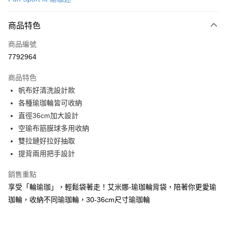
信用卡分期付款
3 期 0 利率 每期
NT$183
21家銀行
商品特色
合作金庫商業銀行
第一商業銀行
LINE Pay
商品編號
華南商業銀行
彰化商業銀行
7792964
Apple Pay
上海商業儲蓄銀行
台北富邦商業銀行
國泰世華商業銀行
兆豐國際商業銀行
商品特色
街口支付
臺灣中小企業銀行
台中商業銀行
帆布好清洗設計款
匯豐（台灣）商業銀行
華泰商業銀行
悠遊付
各種瑜珈輪皆可收納
聯邦商業銀行
遠東國際商業銀行
元大商業銀行
永豐商業銀行
直徑36cm加大設計
Google Pay
玉山商業銀行
星展（台灣）商業銀行
空瑜布筋膜球多用收納
台新國際商業銀行
中國信託商業銀行
AFTEE先享後付
雙拉鏈好拉好抽取
台灣樂天信用卡公司
相關說明
提背兩用把手設計
【關於「AFTEE先享後付」】
ATM付款
AFTEE先享後付是「在收到商品之後才付款」的支付方式。 讓您購物簡單
銷售重點
便利好安心！
享受「輪瑜珈」，輕鬆袋著走！艾米娜-瑜珈輪背袋，陪著你更愛瑜
１．簡單：不需註冊會員、不需綁卡、不需儲值。
運送方式
２．便利：只要手機號碼，簡訊認證，即可結帳。
珈輪，收納不同瑜珈輪，30-36cm尺寸瑜珈輪
３．安心：先確認商品／服務後，再付款。
宅配
每筆NT$100，滿NT$999(含以上)免運費
【「AFTEE先享後付」結帳流程】