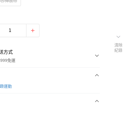
小抄伸展帶
清除
紀錄
送方式
999免運
次付款
t 趣運動
期付款
0 利率 每期
NT$329
21家銀行
庫商業銀行
第一商業銀行
業銀行
彰化商業銀行
業儲蓄銀行
台北富邦商業銀行