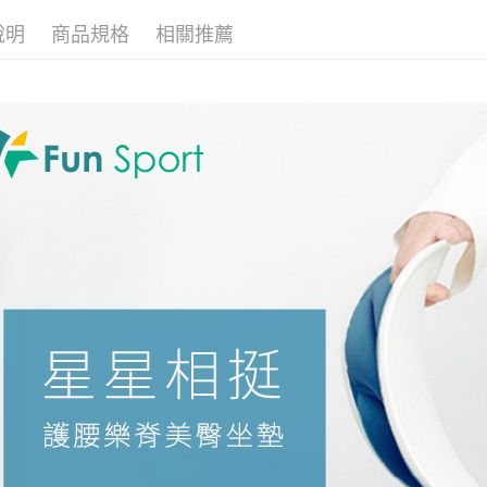
先享後付
※ 交易是
說明
商品規格
相關推薦
是否繳費成
付客戶支
【注意事
１．透過由
交易，需
求債權轉
２．關於
https://aft
３．未成
「AFTE
任。
４．使用「
即時審查
結果請求
５．嚴禁
形，恩沛
動。