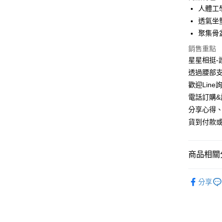
國泰世
人體工
街口支付
臺灣中
透氣坐
匯豐（
悠遊付
聚集骨
聯邦商
元大商
銷售重點
Google Pa
玉山商
星星相挺
台新國
AFTEE先
透過腰部
台灣樂
相關說明
歡迎Line詢
【關於「A
電話訂購&詢
ATM付款
AFTEE
便利好安
分享心得、
１．簡單
貨到付款或
２．便利
運送方式
３．安心
宅配
【「AFT
商品相關分
每筆NT$1
１．於結帳
付」結帳
品牌館
離島宅配(
２．訂單
分享
３．收到繳
每筆NT$1
／ATM／
※ 請注意
絡購買商品