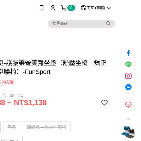
0
中文 (繁體)
挺-護腰樂脊美臀坐墊（舒壓坐椅｜矯正
腰椅）-FunSport
999免運
~ NT$2,180
8 ~ NT$1,138
黑色
藍綠色＋小抄伸展帶