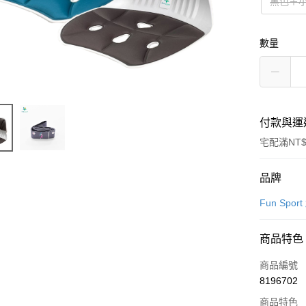
黑色＋
數量
付款與運
宅配滿NT$
付款方式
品牌
信用卡一
Fun Spor
信用卡分
商品特色
3 期 
商品編號
合作金
LINE Pay
8196702
華南商
Apple Pay
上海商
商品特色