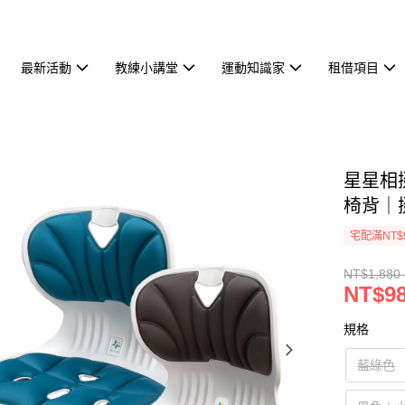
最新活動
教練小講堂
運動知識家
租借項目
星星相
椅背｜挺
宅配滿NT$
NT$1,880 
NT$98
規格
藍綠色