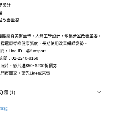
華商業銀行
兆豐國際商業銀行
學設計
小企業銀行
台中商業銀行
墊
台灣）商業銀行
華泰商業銀行
盆改善坐姿
業銀行
遠東國際商業銀行
業銀行
永豐商業銀行
y
業銀行
星展（台灣）商業銀行
-護腰樂脊美臀坐墊，人體工學設計，聚集骨盆改善坐姿，
際商業銀行
中國信託商業銀行
享後付
支撐還原脊椎健康弧度，長期使用改善錯誤姿勢。
天信用卡公司
問，Line ID：@funsport
FTEE先享後付」】
問：02-2240-8168
先享後付是「在收到商品之後才付款」的支付方式。 讓您購物簡單
心！
照片、影片送$50~$200折價券
：不需註冊會員、不需綁卡、不需儲值。
門市面交，請先Line或來電
：只要手機號碼，簡訊認證，即可結帳。
：先確認商品／服務後，再付款。
EE先享後付」結帳流程】
類 (1)
00，滿NT$999(含以上)免運費
方式選擇「AFTEE先享後付」後，將跳轉至「AFTEE先享後
頁面，進行簡訊認證並確認金額後，即可完成結帳。
FunSport趣運動
郵局)
成立數日內，您將收到繳費通知簡訊。
客服
費通知簡訊後14天內，點擊此簡訊中的連結，可透過四大超商
00，滿NT$999(含以上)免運費
網路銀行／等多元方式進行付款，方視為交易完成。
：結帳手續完成當下不需立刻繳費，但若您需要取消訂單，請聯
的店家。未經商家同意取消之訂單仍視為有效，需透過AFTEE