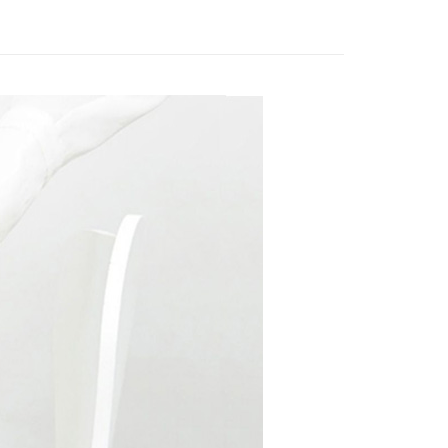
繳納相關費用。
否成功請以「AFTEE先享後付 」之結帳頁面顯示為準，若有關於
功／繳費後需取消欲退款等相關疑問，請聯繫「AFTEE先享後
援中心」
https://netprotections.freshdesk.com/support/home
項】
恩沛科技股份有限公司提供之「AFTEE先享後付」服務完成之
依本服務之必要範圍內提供個人資料，並將交易相關給付款項請
讓予恩沛科技股份有限公司。
個人資料處理事宜，請瀏覽以下網址：
ee.tw/terms/#terms3
年的使用者請事先徵得法定代理人或監護人之同意方可使用
E先享後付」，若未經同意申辦者引起之損失，本公司不負相關責
AFTEE先享後付」時，將依據個別帳號之用戶狀況，依本公司
核予不同之上限額度；若仍有額度不足之情形，本公司將視審查
用戶進行身份認證。
一人註冊多個帳號或使用他人資訊註冊。若發現惡意使用之情
科技股份有限公司將有權停止該用戶之使用額度並採取法律行