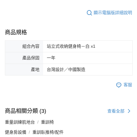
顯示電腦版詳細說明
商品規格
組合內容
站立式收納健身椅－白 x1
產品保固
一年
產地
台灣設計／中國製造
客服
商品相關分類 (3)
查看全部
重量訓練肌地台
重訓椅
健身房設備
重訓臥推椅/配件