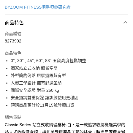
信用卡一次付款
BYZOOM FITNESS調整啞鈴研究者
信用卡分期付款
3 期 0 利率 每期
NT$1,993
21家銀行
商品特色
合作金庫商業銀行
第一商業銀行
LINE Pay
商品編號
華南商業銀行
彰化商業銀行
8273902
Apple Pay
上海商業儲蓄銀行
台北富邦商業銀行
國泰世華商業銀行
兆豐國際商業銀行
商品特色
街口支付
臺灣中小企業銀行
台中商業銀行
0°, 30° , 45°, 60°, 83° 五段高度輕鬆調整
匯豐（台灣）商業銀行
華泰商業銀行
悠遊付
獨家站立式收納 超省空間
聯邦商業銀行
遠東國際商業銀行
元大商業銀行
永豐商業銀行
外型簡約俐落 居家擺設超有型
Google Pay
玉山商業銀行
星展（台灣）商業銀行
人體工學設計 擁有舒適坐墊
台新國際商業銀行
中國信託商業銀行
全盈+PAY
國際安全認證 耐重 250 kg
台灣樂天信用卡公司
安全插銷雙重保證 讓訓練使用更穩固
AFTEE先享後付
預購商品預計於11月15號陸續出貨
相關說明
【關於「AFTEE先享後付」】
ATM付款
銷售重點
AFTEE先享後付是「在收到商品之後才付款」的支付方式。 讓您購物簡單
便利好安心！
Classic Series 站立式收納健身椅-白，是一款追求收納機能美學的
１．簡單：不需註冊會員、不需綁卡、不需儲值。
運送方式
站立式收納健身椅，機能美學與產品工藝的結合，時尚居家健身潮