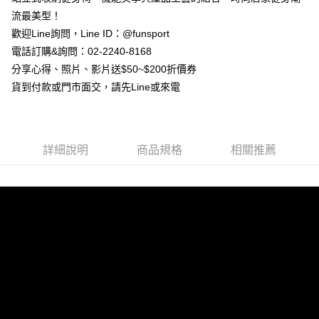
２．便利：只要手機號碼，簡訊認證，即可結帳。
流最美型！
３．安心：先確認商品／服務後，再付款。
宅配
歡迎Line詢問，Line ID：@funsport
每筆NT$100，滿NT$999(含以上)免運費
【「AFTEE先享後付」結帳流程】
電話訂購&詢問：02-2240-8168
１．於結帳方式選擇「AFTEE先享後付」後，將跳轉至「AFTEE先享後付」
離島宅配(郵局)
結帳頁面，進行簡訊認證並確認金額後，即可完成結帳。
分享心得、照片、影片送$50~$200折價券
２．訂單成立數日內，您將收到繳費通知簡訊。
每筆NT$100，滿NT$999(含以上)免運費
貨到付款或門市面交，請先Line或來電
３．收到繳費通知簡訊後14天內，點擊此簡訊中的連結，可透過四大超商／
ATM／網路銀行／等多元方式進行付款，方視為交易完成。
※ 請注意：結帳手續完成當下不需立刻繳費，但若您需要取消訂單，請聯絡
購買商品的店家。未經商家同意取消之訂單仍視為有效，需透過AFTEE先享
後付繳納相關費用。
詳細說明
商品規格
相關推薦
※ 交易是否成功請以「AFTEE先享後付 」之結帳頁面顯示為準，若有關於
是否繳費成功／繳費後需取消欲退款等相關疑問，請聯繫「AFTEE先享後付
客戶支援中心」
https://netprotections.freshdesk.com/support/home
【注意事項】
１．透過由恩沛科技股份有限公司提供之「AFTEE先享後付」服務完成之交
易，需依本服務之必要範圍內提供個人資料，並將交易相關給付款項請求債
權轉讓予恩沛科技股份有限公司。
２．關於個人資料處理事宜，請瀏覽以下網址：
https://aftee.tw/terms/#terms3
３．未成年的使用者請事先徵得法定代理人或監護人之同意方可使用
「AFTEE先享後付」，若未經同意申辦者引起之損失，本公司不負相關責
任。