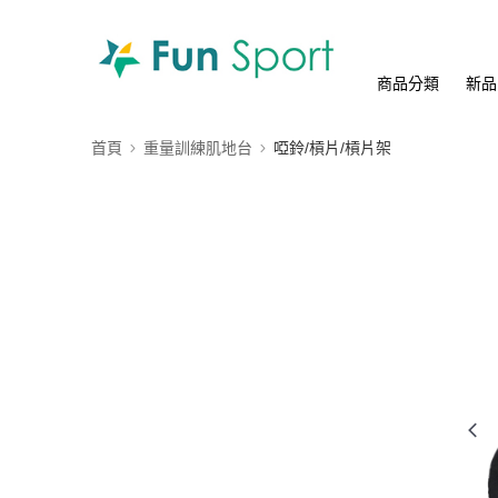
商品分類
新品
首頁
重量訓練肌地台
啞鈴/槓片/槓片架