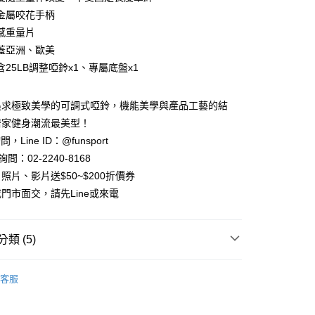
台灣）商業銀行
華泰商業銀行
金屬咬花手柄
業銀行
遠東國際商業銀行
感重量片
業銀行
永豐商業銀行
y
蓋亞洲、歐美
業銀行
星展（台灣）商業銀行
際商業銀行
中國信託商業銀行
享後付
25LB調整啞鈴x1、專屬底盤x1
天信用卡公司
FTEE先享後付」】
追求極致美學的可調式啞鈴，機能美學與產品工藝的結
先享後付是「在收到商品之後才付款」的支付方式。 讓您購物簡單
心！
居家健身潮流最美型！
：不需註冊會員、不需綁卡、不需儲值。
問，Line ID：@funsport
：只要手機號碼，簡訊認證，即可結帳。
問：02-2240-8168
：先確認商品／服務後，再付款。
照片、影片送$50~$200折價券
EE先享後付」結帳流程】
門市面交，請先Line或來電
00，滿NT$999(含以上)免運費
方式選擇「AFTEE先享後付」後，將跳轉至「AFTEE先享後
頁面，進行簡訊認證並確認金額後，即可完成結帳。
郵局)
成立數日內，您將收到繳費通知簡訊。
費通知簡訊後14天內，點擊此簡訊中的連結，可透過四大超商
類 (5)
00，滿NT$999(含以上)免運費
網路銀行／等多元方式進行付款，方視為交易完成。
：結帳手續完成當下不需立刻繳費，但若您需要取消訂單，請聯
肌地台
啞鈴/槓片/槓片架
的店家。未經商家同意取消之訂單仍視為有效，需透過AFTEE
客服
繳納相關費用。
氧專櫃
啞鈴/槓鈴/收納架
否成功請以「AFTEE先享後付 」之結帳頁面顯示為準，若有關於
功／繳費後需取消欲退款等相關疑問，請聯繫「AFTEE先享後
BYZOOM FITNESS調整啞鈴研究者-