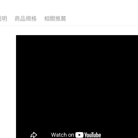
付客戶支
體適能有
【注意事
說明
商品規格
相關推薦
重量訓練
１．透過由
交易，需
求債權轉
２．關於
https://aft
３．未成
「AFTE
任。
４．使用「
即時審查
結果請求
５．嚴禁
形，恩沛
動。