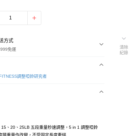
送方式
清除
999免運
紀錄
次付款
 FITNESS調整啞鈴研究者
期付款
0 利率 每期
NT$1,093
21家銀行
庫商業銀行
第一商業銀行
業銀行
彰化商業銀行
業儲蓄銀行
台北富邦商業銀行
華商業銀行
兆豐國際商業銀行
、15、20、25LB 五段重量秒速調整，5 in 1 調整啞鈴
小企業銀行
台中商業銀行
度隨重量作改變，不受固定長度牽絆