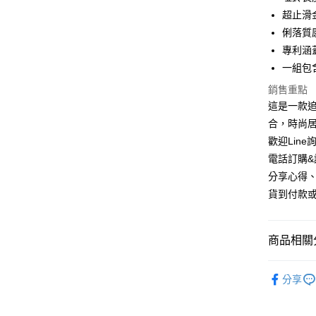
匯豐（
悠遊付
超止滑
聯邦商
俐落質
元大商
Google Pa
專利涵
玉山商
台新國
AFTEE先
一組包含
台灣樂
相關說明
銷售重點
【關於「A
這是一款
ATM付款
AFTEE
便利好安
合，時尚
１．簡單
歡迎Line詢
２．便利
運送方式
電話訂購&詢
３．安心
分享心得、
宅配
【「AFT
貨到付款或
每筆NT$1
１．於結帳
付」結帳
離島宅配(
２．訂單
３．收到繳
商品相關分
每筆NT$1
／ATM／
※ 請注意
重量訓練
絡購買商品
分享
先享後付
體適能有
※ 交易是
是否繳費成
品牌館