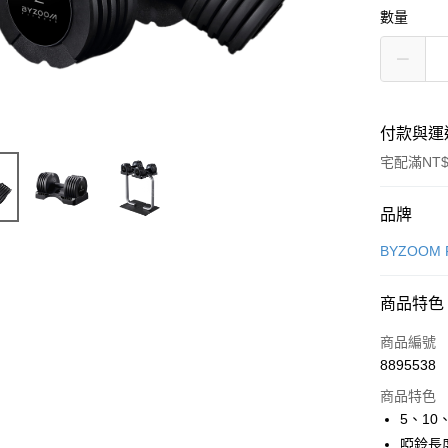
數量
付款與運
宅配滿NT$
付款方式
品牌
信用卡一
BYZOOM
信用卡分
商品特色
3 期 
商品編號
合作金
LINE Pay
8895538
華南商
Apple Pay
上海商
商品特色
國泰世
5、10
街口支付
臺灣中
啞鈴長