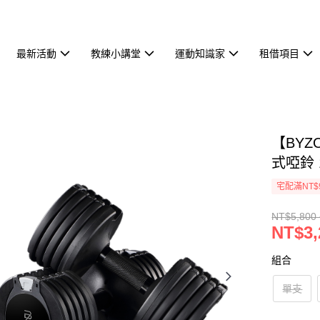
最新活動
教練小講堂
運動知識家
租借項目
【BYZO
式啞鈴 1
宅配滿NT$
NT$5,800 
NT$3,
組合
單支