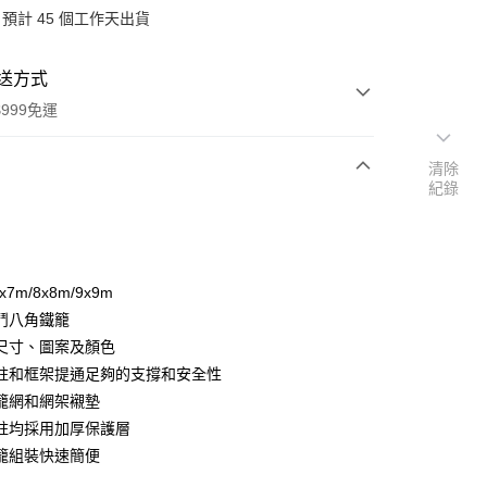
預計 45 個工作天出貨
送方式
999免運
清除
紀錄
次付款
期付款
0 利率 每期
NT$333,333
21家銀行
7x7m/8x8m/9x9m
庫商業銀行
第一商業銀行
鬥八角鐵籠
業銀行
彰化商業銀行
尺寸、圖案及顏色
業儲蓄銀行
台北富邦商業銀行
柱和框架提通足夠的支撐和安全性
華商業銀行
兆豐國際商業銀行
籠網和網架襯墊
小企業銀行
台中商業銀行
柱均採用加厚保護層
台灣）商業銀行
華泰商業銀行
業銀行
遠東國際商業銀行
籠組裝快速簡便
業銀行
永豐商業銀行
y