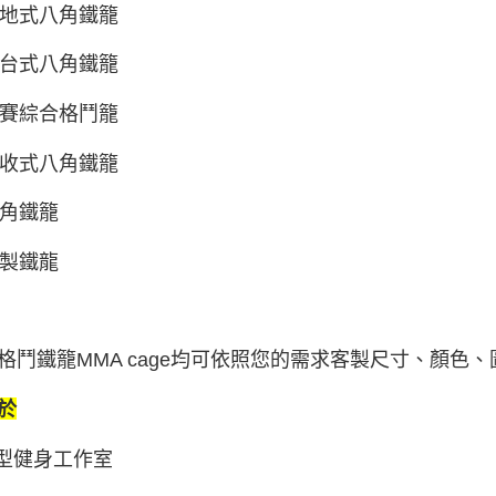
 落地式八角鐵籠
 平台式八角鐵籠
 競賽綜合格鬥籠
 折收式八角鐵籠
 六角鐵籠
 客製鐵龍
格鬥鐵籠MMA cage均可依照您的需求客製尺寸、顏色、
於
小型健身工作室