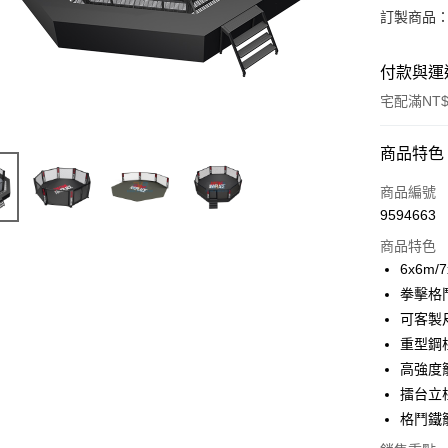
訂製商品：
付款與運
宅配滿NT$
付款方式
商品特色
信用卡一
商品編號
9594663
信用卡分
商品特色
3 期 
6x6m/
合作金
拳擊格
LINE Pay
華南商
可客製
Apple Pay
上海商
重型鋼
國泰世
高強度
街口支付
臺灣中
擂台立
匯豐（
悠遊付
聯邦商
格鬥鐵
元大商
Google Pa