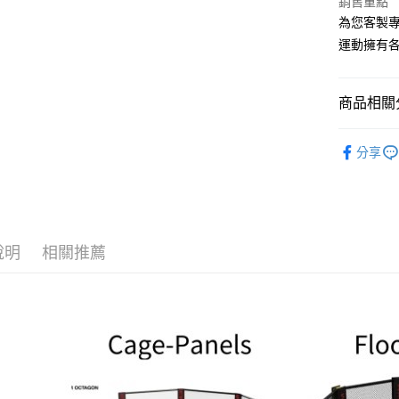
銷售重點
玉山商
為您客製專
台新國
AFTEE先
運動擁有
台灣樂
相關說明
【關於「A
ATM付款
AFTEE
便利好安
商品相關分
１．簡單
２．便利
拳擊格鬥M
運送方式
３．安心
分享
宅配
【「AFT
每筆NT$1
１．於結帳
付」結帳
離島宅配(
２．訂單
３．收到繳
說明
相關推薦
每筆NT$1
／ATM／
※ 請注意
絡購買商品
先享後付
※ 交易是
是否繳費成
付客戶支
【注意事