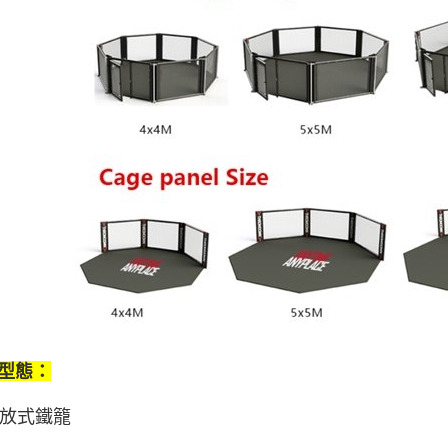
型態：
 開放式鐵籠