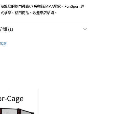
業銀行
星展（台灣）商業銀行
屬於您的格鬥鐵籠/八角鐵籠/MMA場館，FunSport 趣
際商業銀行
中國信託商業銀行
享後付
各式拳擊、格鬥商品。歡迎來店洽詢。
天信用卡公司
FTEE先享後付」】
先享後付是「在收到商品之後才付款」的支付方式。 讓您購物簡單
心！
類 (1)
：不需註冊會員、不需綁卡、不需儲值。
：只要手機號碼，簡訊認證，即可結帳。
MA館
水氣沙袋/拳擊座/拳擊沙袋
：先確認商品／服務後，再付款。
客服
EE先享後付」結帳流程】
00，滿NT$999(含以上)免運費
方式選擇「AFTEE先享後付」後，將跳轉至「AFTEE先享後
頁面，進行簡訊認證並確認金額後，即可完成結帳。
郵局)
成立數日內，您將收到繳費通知簡訊。
費通知簡訊後14天內，點擊此簡訊中的連結，可透過四大超商
00，滿NT$999(含以上)免運費
網路銀行／等多元方式進行付款，方視為交易完成。
：結帳手續完成當下不需立刻繳費，但若您需要取消訂單，請聯
的店家。未經商家同意取消之訂單仍視為有效，需透過AFTEE
繳納相關費用。
否成功請以「AFTEE先享後付 」之結帳頁面顯示為準，若有關於
功／繳費後需取消欲退款等相關疑問，請聯繫「AFTEE先享後
援中心」
https://netprotections.freshdesk.com/support/home
項】