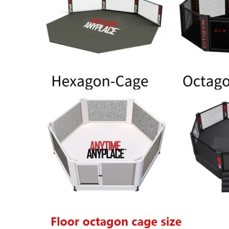
１．透過由
交易，需
求債權轉
２．關於
https://aft
３．未成
「AFTE
任。
４．使用「
即時審查
結果請求
５．嚴禁
形，恩沛
動。