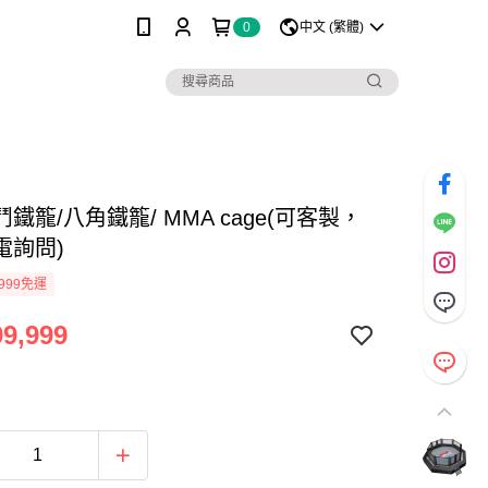
0
中文 (繁體)
鐵籠/八角鐵籠/ MMA cage(可客製，
電詢問)
999免運
9,999