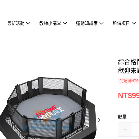
最新活動
教練小講堂
運動知識家
租借項目
綜合格鬥
歡迎來
宅配滿NT$
NT$99
數量