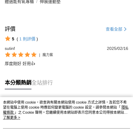
體適能有氧專櫃
伸展運動墊
評價
查看全部
5
(
1
則評價
)
sutinf
2025/02/16
|
魔力紫
厚度剛好 好用👍
本分類熱銷
全站排行
本網站中使用 cookie，欲查詢有關本網站使用 cookie 方式之詳情，及若您不希
熱門標籤
望在電腦上使用 cookie 時應如何變更電腦的 cookie 設定，請參閱本網站「
隱私
權條款
」之 Cookie 聲明。您繼續使用本網站即表示您同意本公司得按本網站使
用條款之 Cookie 聲明使用 cookie。
了解更多 >