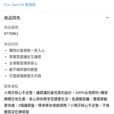
Fun Sport fit 瑜珈迷
信用卡分期付款
3 期 0 利率 每期
NT$133
21家銀行
商品特色
合作金庫商業銀行
第一商業銀行
LINE Pay
商品編號
華南商業銀行
彰化商業銀行
9770961
Apple Pay
上海商業儲蓄銀行
台北富邦商業銀行
國泰世華商業銀行
兆豐國際商業銀行
商品特色
街口支付
臺灣中小企業銀行
台中商業銀行
獨特討喜規格一見入心
匯豐（台灣）商業銀行
華泰商業銀行
悠遊付
厚實質感護肘又護膝
聯邦商業銀行
遠東國際商業銀行
元大商業銀行
永豐商業銀行
台灣製造環保安心
Google Pay
玉山商業銀行
星展（台灣）商業銀行
跪不痛舒服的跪墊
台新國際商業銀行
中國信託商業銀行
AFTEE先享後付
可當超慢跑墊天天跑
台灣樂天信用卡公司
相關說明
【關於「AFTEE先享後付」】
銷售重點
ATM付款
AFTEE先享後付是「在收到商品之後才付款」的支付方式。 讓您購物簡單
小瑪莎核心手足墊，護膝護肘最完善的設計，100%台灣原料+獨家
便利好安心！
開模在地生產，安心用快樂享受健康生活。免調整距離，雙膝移動
１．簡單：不需註冊會員、不需綁卡、不需儲值。
運送方式
２．便利：只要手機號碼，簡訊認證，即可結帳。
更快速，2個護膝盤，移來移去很麻煩嗎？小瑪莎核心手足墊，不挑
３．安心：先確認商品／服務後，再付款。
宅配
腿寬自在練瑜伽