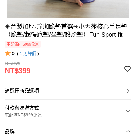
✴️台製加厚-瑜珈跪墊首選✴️小瑪莎核心手足墊
（跪墊/超慢跑墊/坐墊/護膝墊）Fun Sport fit
宅配滿NT$999免運
5
(
1
則評價
)
NT$499
NT$399
請選擇商品選項
付款與運送方式
宅配滿NT$999免運
付款方式
品牌
信用卡一次付款