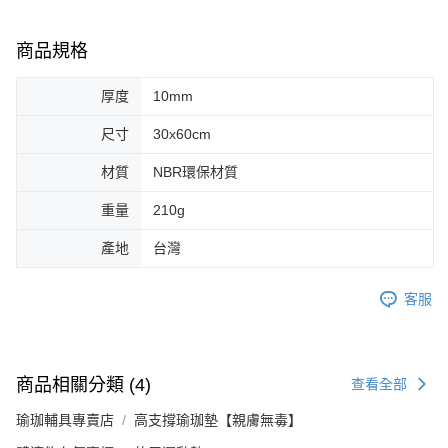
商品規格
厚度
10mm
尺寸
30x60cm
材質
NBR環保材質
重量
210g
產地
台灣
客服
商品相關分類 (4)
查看全部
瑜珈輔具專賣店
高支撐瑜珈墊【親膚無毒】