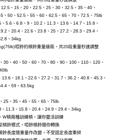
y
、12.5、15、20、22.5、25、30、32.5、35、40、
45、50、52.5、55、60、62.5、65、70、72.5、75lb
享後付
4.5、5.6、6.8、9、10.2、11.3、13.6、14.7、15.8、
FTEE先享後付」】
19.2、20.4、22.6、23.8、25、27.2、28.3、29.4、
先享後付是「在收到商品之後才付款」的支付方式。 讓您購物簡單
32.8、34kg
心！
kg(75lb)啞鈴的槓鈴重量級距，共20段重量秒速調整
：不需註冊會員、不需綁卡、不需儲值。
：只要手機號碼，簡訊認證，即可結帳。
：先確認商品／服務後，再付款。
20、30、40、50、60、70、80、90、100、110、120、
EE先享後付」結帳流程】
40lb
00，滿NT$999(含以上)免運費
方式選擇「AFTEE先享後付」後，將跳轉至「AFTEE先享後
9、13.6、18.1、22.6、27.2、31.7、36.2、40.8、45.3、
頁面，進行簡訊認證並確認金額後，即可完成結帳。
54.4、59、63.5kg
郵局)
成立數日內，您將收到繳費通知簡訊。
費通知簡訊後14天內，點擊此簡訊中的連結，可透過四大超商
00，滿NT$999(含以上)免運費
網路銀行／等多元方式進行付款，方視為交易完成。
15、25、35、45、55、65、75lb
：結帳手續完成當下不需立刻繳費，但若您需要取消訂單，請聯
的店家。未經商家同意取消之訂單仍視為有效，需透過AFTEE
6.8、11.3、15.8、20.4、24.9、29.4、34kg
繳納相關費用。
、W槓兩種訓練槓，讓你靈活訓練
否成功請以「AFTEE先享後付 」之結帳頁面顯示為準，若有關於
型槓鈴模式，啞鈴槓鈴隨你轉換
功／繳費後需取消欲退款等相關疑問，請聯繫「AFTEE先享後
援中心」
https://netprotections.freshdesk.com/support/home
槓鈴長度隨重量作改變，不受固定長度牽絆