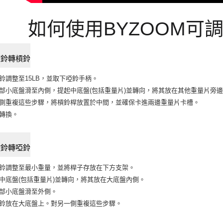
如何使用BYZOOM可
啞鈴轉槓鈴
啞鈴調整至15LB，並取下啞鈴手柄。
外部小底盤滑至內側，提起中底盤(包括重量片)並轉向，將其放在其他重量片旁
一側重複這些步驟，將槓鈴桿放置於中間，並確保卡進兩邊重量片卡槽。
成轉換。
槓鈴轉啞鈴
槓鈴調整至最小重量，並將桿子存放在下方支架。
起中底盤(包括重量片)並轉向，將其放在大底盤內側。
外部小底盤滑至外側。
啞鈴放在大底盤上。對另一側重複這些步驟。