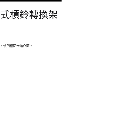
調式槓鈴轉換架
邊，使凹槽面卡進凸面。