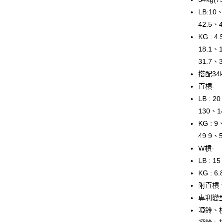
Google Pa
LB:10
42.5、
AFTEE先
KG : 
相關說明
【關於「A
18.1、
ATM付款
AFTEE
31.7、
便利好安
搭配34
１．簡單
２．便利
直槓-
運送方式
３．安心
LB : 
宅配
【「AFT
130、1
每筆NT$1
１．於結帳
KG : 
付」結帳
49.9、
離島宅配(
２．訂單
３．收到繳
W槓-
每筆NT$1
／ATM／
LB : 
※ 請注意
絡購買商品
KG : 
先享後付
附直槓
※ 交易是
專利變
是否繳費成
付客戶支
啞鈴、