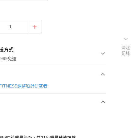
清除
送方式
紀錄
999免運
次付款
 FITNESS調整啞鈴研究者
(75lb)啞鈴重量級距，共21段重量秒速調整