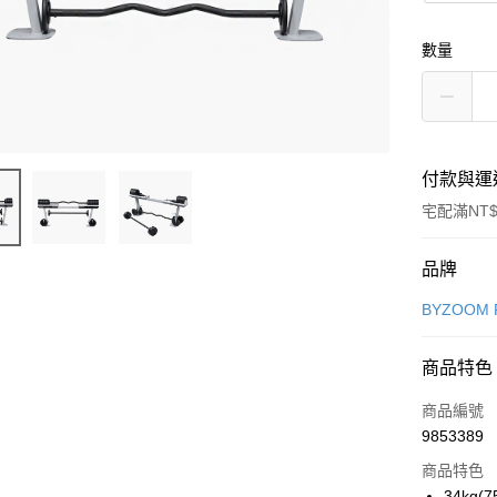
數量
付款與運
宅配滿NT$
付款方式
品牌
信用卡一
BYZOOM
LINE Pay
商品特色
Apple Pay
商品編號
街口支付
9853389
商品特色
悠遊付
34kg