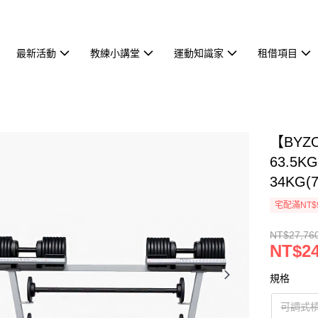
最新活動
教練小講堂
運動知識家
租借項目
【BYZO
63.5
34KG
宅配滿NT$
NT$27,76
NT$24
規格
可調式