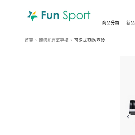
商品分類
新品
首頁
體適能有氧專櫃
可調式啞鈴/壺鈴