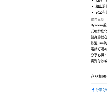
啞鈴、
【注意事
１．透過由
超止滑
交易，需
安全有
求債權轉
２．關於
銷售重點
https://aft
Byzoo
３．未成
式啞鈴進化成
「AFTE
任。
健身房就在
４．使用「
歡迎Line詢
即時審查
電話訂購&詢
結果請求
５．嚴禁
分享心得、
形，恩沛
貨到付款或
動。
商品相關分
體適能有
分享
體適能有
健身房設