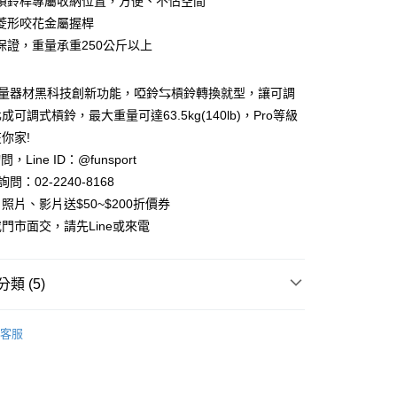
槓鈴桿專屬收納位置，方便、不佔空間
項】
恩沛科技股份有限公司提供之「AFTEE先享後付」服務完成之
菱形咬花金屬握桿
依本服務之必要範圍內提供個人資料，並將交易相關給付款項請
保證，重量承重250公斤以上
讓予恩沛科技股份有限公司。
個人資料處理事宜，請瀏覽以下網址：
ee.tw/terms/#terms3
m重量器材黑科技創新功能，啞鈴⇆槓鈴轉換就型，讓可調
年的使用者請事先徵得法定代理人或監護人之同意方可使用
可調式槓鈴，最大重量可達63.5kg(140lb)，Pro等級
E先享後付」，若未經同意申辦者引起之損失，本公司不負相關責
你家!
AFTEE先享後付」時，將依據個別帳號之用戶狀況，依本公司
問，Line ID：@funsport
核予不同之上限額度；若仍有額度不足之情形，本公司將視審查
問：02-2240-8168
用戶進行身份認證。
一人註冊多個帳號或使用他人資訊註冊。若發現惡意使用之情
照片、影片送$50~$200折價券
科技股份有限公司將有權停止該用戶之使用額度並採取法律行
門市面交，請先Line或來電
類 (5)
氧專櫃
可調式啞鈴/壺鈴
客服
氧專櫃
啞鈴/槓鈴/收納架
備
啞鈴/槓鈴/壺鈴