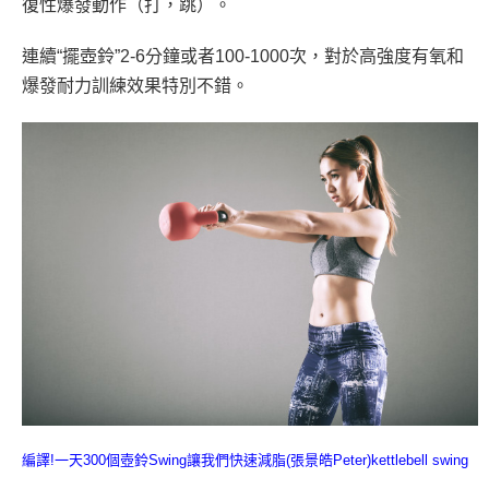
復性爆發動作（打，跳）。
連續“擺壺鈴”2-6分鐘或者100-1000次，對於高強度有氧和
爆發耐力訓練效果特別不錯。
編譯!一天300個壺鈴Swing讓我們快速減脂(張景皓Peter)kettlebell swing