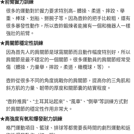
★前臂握力訓練
很多的運動對於握力要求特別高– 體操、柔道、摔跤、舉
重、棒球、划船、掰腕子等。因為壺鈴的把手比較粗，還有
很多暴發性動作，所以壺鈴鍛煉者能擁有一個和機器人一樣
強壯的前臂。
★肩關節穩定性訓練
因為首先人的肩關節是球窩關節而且動作幅度特別好，所以
肩關節是最不穩定的一個關節。很多運動員的肩關節經常受
傷（體操，力量舉，摔跤，柔道，橄欖球，等）。
壺鈴從很多不同的角度挑戰你的肩關節，提高你的三角肌和
斜方肌的力量、韌帶的厚度和關節囊的結實程度。
“壺鈴推肩”、“土耳其站起來”、“風車”、“側舉”等訓練方式對
於肩關節的穩定性作用非常大。
★高強度有氧和爆發耐力訓練
格鬥運動項目、籃球、排球等都需要長時間的劇烈運動和返