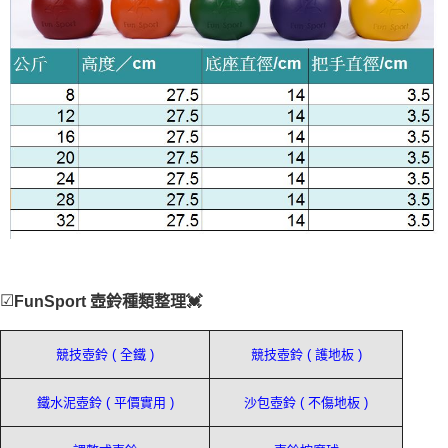
☑
FunSport 壺鈴種類整理💓
競技壺鈴 ( 全鐵 )
競技壺鈴 ( 護地板 )
鐵水泥壺鈴 ( 平價實用 )
沙包壺鈴 ( 不傷地板 )