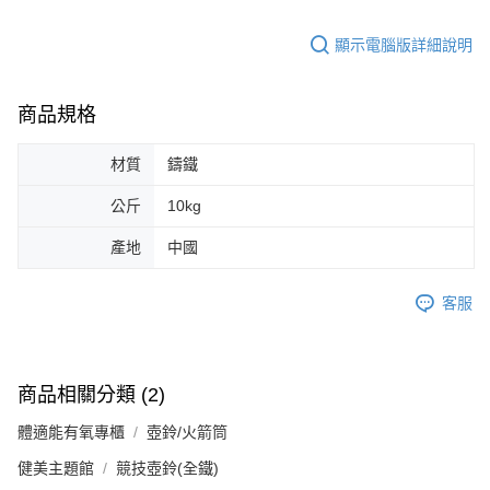
顯示電腦版詳細說明
商品規格
材質
鑄鐵
公斤
10kg
產地
中國
客服
商品相關分類 (2)
體適能有氧專櫃
壺鈴/火箭筒
健美主題館
競技壺鈴(全鐵)