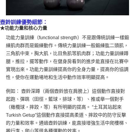
壺鈴訓練優勢細節：
★功能力量和核心力量
功能力量訓練（functional strength）不是跟傳統訓練一樣鍛
練肌肉群而是鍛練動作。傳統力量訓練一般鍛練肱二頭肌，
三角肌中束，胸大肌，比目魚肌等肌肉群；功能力量訓練蹲
腿，推拉，擺等動作，在健身房看到的進步能直接在比賽中
實現出來。功能力量訓練提高你的全身力量，提高你的協調
性，使你在運動場地和生活中動作效率明顯提高。
例如： 壺鈴深蹲（兩個壺鈴放在肩膀上）這個動作直接對
起跑、彈跳（田徑，籃球，排球，等）、推或舉一個對手
（橄欖球，摔跤，等）有所明顯的提高。 “土耳其站起來
Turkish Getup”這個動作直接提高柔道、摔跤中的防守反擊
的力量和效率。通過壺鈴訓練，能直接增強生活中爬樓梯、
搬行李、爬山等很多種運動的效率。