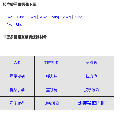
技壺鈴重量選擇下單↓↓
｜
｜
｜
｜
｜
｜
｜
｜
8kg
12kg
16kg
20kg
24kg
28kg
32kg
｜
｜
｜
4kg
6kg
☑
更多相關重量訓練器材🔴
壺鈴
調整啞鈴
火箭筒
重量沙袋
彈力繩
拉力帶
健身手套
重訓椅
按摩滾筒
訓練架龍門框
重訓腰帶
護腕護肩