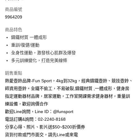
合作金庫商業銀行
第一商業銀行
LINE Pay
商品編號
華南商業銀行
彰化商業銀行
9964209
Apple Pay
上海商業儲蓄銀行
台北富邦商業銀行
國泰世華商業銀行
兆豐國際商業銀行
商品特色
街口支付
臺灣中小企業銀行
台中商業銀行
鑄鐵材質 一體成形
匯豐（台灣）商業銀行
華泰商業銀行
悠遊付
重訓/復健/運動
聯邦商業銀行
遠東國際商業銀行
元大商業銀行
永豐商業銀行
全身性運動，激發核心肌群及爆發
Google Pay
玉山商業銀行
星展（台灣）商業銀行
多元訓練變化，打造完美線條
台新國際商業銀行
中國信託商業銀行
AFTEE先享後付
台灣樂天信用卡公司
相關說明
銷售重點
【關於「AFTEE先享後付」】
熱愛壺鈴品牌-Fun Sport，4kg到32kg，經典鑄鐵壺鈴、競技壺鈴、
ATM付款
AFTEE先享後付是「在收到商品之後才付款」的支付方式。 讓您購物簡單
師資用壺鈴。全鐵不偷工，不易破裂,鑄鐵材質 ,一體成形，健身房
便利好安心！
指定運動器材品牌，居家運動，工作室開課需求健身器材，重量訓
１．簡單：不需註冊會員、不需綁卡、不需儲值。
運送方式
２．便利：只要手機號碼，簡訊認證，即可結帳。
練設備，歡迎詢價合作
３．安心：先確認商品／服務後，再付款。
宅配
歡迎Line詢問，Line ID：@funsport
每筆NT$100，滿NT$999(含以上)免運費
【「AFTEE先享後付」結帳流程】
電話訂購&詢問：02-2240-8168
１．於結帳方式選擇「AFTEE先享後付」後，將跳轉至「AFTEE先享後付」
分享心得、照片、影片送$50~$200折價券
結帳頁面，進行簡訊認證並確認金額後，即可完成結帳。
貨到付款或門市面交，請先Line或來電
２．訂單成立數日內，您將收到繳費通知簡訊。