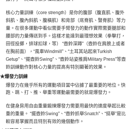
核心力量訓練（core strength）是你的腹部（腹直肌、腹外
斜肌、腹內斜肌、腹橫肌）和背部（底脊肌、豎脊肌）等力
量。在很多運動中看似需要手臂發力的動作實際需要腿部和
腰部的力量傳送到手。這樣才能達到最理想效果（拳擊打，
田徑投擲，排球扣球，等） “壺鈴深蹲”（壺鈴在肩膀上或者
在胸前面），“風車Windmill”、“土耳其站起來Turkish
Getup”、“擺壺鈴Swing”、“壺鈴站姿推肩Military Press”等壺
鈴訓練動作對核心力量的提高有特別顯著的效果。
★爆發力訓練
爆發力在幾乎所有的運動項目當中佔據了最重要的地位。快
跑、跳、打、推、舉重等運動最需要的就是爆發力。
在健身房用自由重量鍛煉爆發力需要用最快的速度舉起比較
重的重量。 “擺壺鈴Swing”、“壺鈴抓舉Snatch”、“挺舉”是比
較容易掌握而且特別有效的幾個動作。